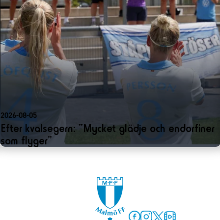
2026-08-05
Efter kvalsegern: ”Mycket glädje och endorfiner
som flyger”