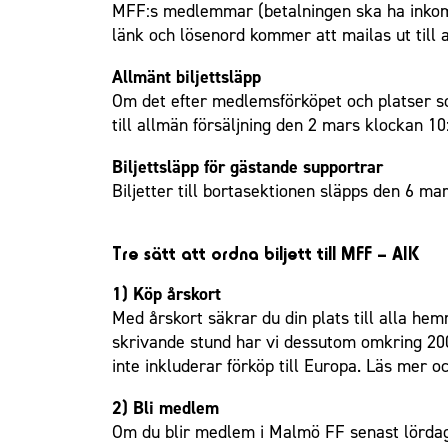
MFF:s medlemmar (betalningen ska ha inkommit
länk och lösenord kommer att mailas ut till
Allmänt biljettsläpp
Om det efter medlemsförköpet och platser so
till allmän försäljning den 2 mars klockan 10
Biljettsläpp för gästande supportrar
Biljetter till bortasektionen släpps den 6 mar
Tre sätt att ordna biljett till MFF – AIK
1) Köp årskort
Med årskort säkrar du din plats till alla he
skrivande stund har vi dessutom omkring 200 
inte inkluderar förköp till Europa.
Läs mer oc
2) Bli medlem
Om du blir medlem i Malmö FF senast lördagen