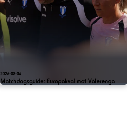
2026-08-04
Matchdagsguide: Europakval mot Vålerenga