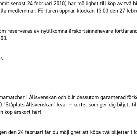
 senast 24 februari 2018) har möjlighet till köp av två bil
 alla medlemmar. Förturen öppnar klockan 13:00 den 27 febr
m reserveras av nytillkomna årskortsinnehavare fortfarande
:00.
s.
mmamatcher i Allsvenskan och blir dessutom garanterad förkö
”Ståplats Allsvenskan” kvar – kortet som ger dig biljett til
h köp årskort här!
 den 24 februari får du möjlighet att köpa två biljetter i 