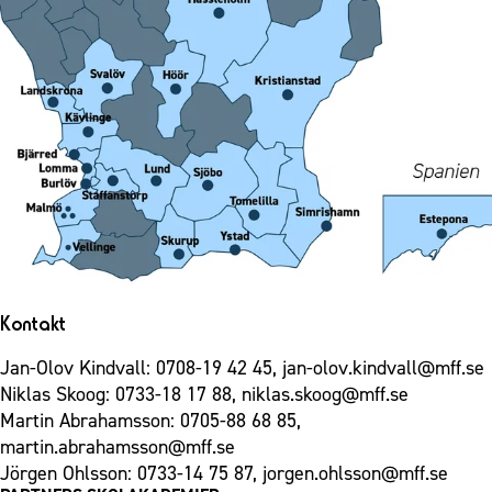
Kontakt
Jan-Olov Kindvall: 0708-19 42 45,
jan-olov.kindvall@mff.se
Niklas Skoog: 0733-18 17 88,
niklas.skoog@mff.se
Martin Abrahamsson: 0705-88 68 85,
martin.abrahamsson@mff.se
Jörgen Ohlsson: 0733-14 75 87,
jorgen.ohlsson@mff.se