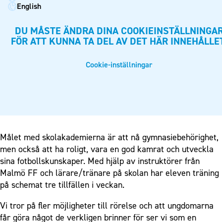
Kontakt
English
Press och media
DU MÅSTE ÄNDRA DINA COOKIEINSTÄLLNINGA
Historik – herrlaget
FÖR ATT KUNNA TA DEL AV DET HÄR INNEHÅLLE
Historik – damlaget
Cookie-inställningar
Närstående organisationer
Policydokument
Personuppgiftspolicy
Målet med skolakademierna är att nå gymnasiebehörighet,
men också att ha roligt, vara en god kamrat och utveckla
sina fotbollskunskaper. Med hjälp av instruktörer från
Malmö FF och lärare/tränare på skolan har eleven träning
på schemat tre tillfällen i veckan.
Vi tror på fler möjligheter till rörelse och att ungdomarna
får göra något de verkligen brinner för ser vi som en