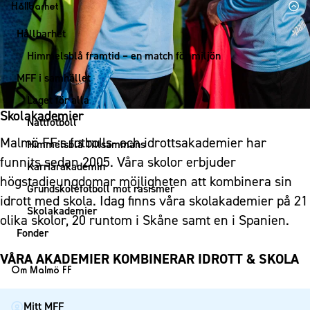
1910 Event
Fotbollsnätverket
Hållbarhet
Partner dam
Matchdag på Eleda Stadion
Fest & Event
P19
Hållbarhet
MFF-museet & rundvandringar
Konferens
F19
Himmelsblå framtid – en match för miljön
Möte
P17
MFF i samhället
Mässa
F17
Laget för alla
Sommarfest
Skolakademier
Malmö Trophy
Nattfotboll
Julshow
Malmö FF:s fotbolls- och idrottsakademier har
Himmelsblå Tillsammans
Inspiration
funnits sedan 2005. Våra skolor erbjuder
Karriärakademin
Vanliga frågor om 1910 Event
högstadieungdomar möjligheten att kombinera sin
Grundskolefotboll mot rasismer
idrott med skola. Idag finns våra skolakademier på 21
Skolakademier
olika skolor, 20 runtom i Skåne samt en i Spanien.
Fonder
VÅRA AKADEMIER KOMBINERAR IDROTT & SKOLA
Om Malmö FF
Om Malmö FF
Mitt MFF