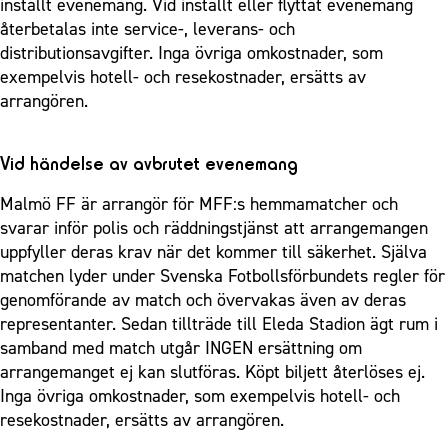
inställt evenemang. Vid inställt eller flyttat evenemang
återbetalas inte service-, leverans- och
distributionsavgifter. Inga övriga omkostnader, som
exempelvis hotell- och resekostnader, ersätts av
arrangören.
Vid händelse av avbrutet evenemang
Malmö FF är arrangör för MFF:s hemmamatcher och
svarar inför polis och räddningstjänst att arrangemangen
uppfyller deras krav när det kommer till säkerhet. Själva
matchen lyder under Svenska Fotbollsförbundets regler för
genomförande av match och övervakas även av deras
representanter. Sedan tillträde till Eleda Stadion ägt rum i
samband med match utgår INGEN ersättning om
arrangemanget ej kan slutföras. Köpt biljett återlöses ej.
Inga övriga omkostnader, som exempelvis hotell- och
resekostnader, ersätts av arrangören.