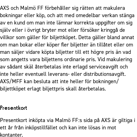
AXS och Malmö FF förbehåller sig rätten att makulera
bokningar eller köp, och att med omedelbar verkan stänga
av en kund om man inte lämnar korrekta uppgifter om sig
själv eller i övrigt bryter mot eller försöker kringgå de
villkor som gäller för biljettköpet. Detta gäller bland annat
om man bokar eller köper fler biljetter än tillåtet eller om
man säljer vidare köpta biljetter till ett högre pris än vad
som angetts vara biljettens ordinarie pris. Vid makulering
av sådant skäl återbetalas inte erlagd serviceavgift och
inte heller eventuell leverans- eller distributionsavgift.
AXS/MFF kan besluta att inte heller för bokningen/
biljettköpet erlagt biljettpris skall återbetalas.
Presentkort
Presentkort inköpta via Malmö FF:s sida på AXS är giltiga i
ett år från inköpstillfället och kan inte lösas in mot
kontanter.