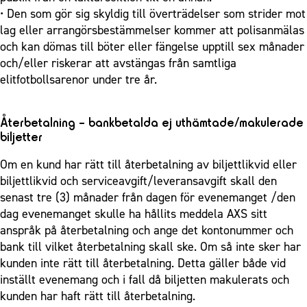
• Den som gör sig skyldig till överträdelser som strider mot
lag eller arrangörsbestämmelser kommer att polisanmälas
och kan dömas till böter eller fängelse upptill sex månader
och/eller riskerar att avstängas från samtliga
elitfotbollsarenor under tre år.
Återbetalning – bankbetalda ej uthämtade/makulerade
biljetter
Om en kund har rätt till återbetalning av biljettlikvid eller
biljettlikvid och serviceavgift/leveransavgift skall den
senast tre (3) månader från dagen för evenemanget /den
dag evenemanget skulle ha hållits meddela AXS sitt
anspråk på återbetalning och ange det kontonummer och
bank till vilket återbetalning skall ske. Om så inte sker har
kunden inte rätt till återbetalning. Detta gäller både vid
inställt evenemang och i fall då biljetten makulerats och
kunden har haft rätt till återbetalning.