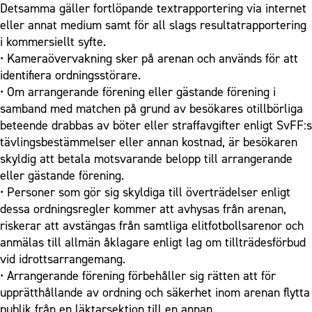
Detsamma gäller fortlöpande textrapportering via internet
eller annat medium samt för all slags resultatrapportering
i kommersiellt syfte.
• Kameraövervakning sker på arenan och används för att
identifiera ordningsstörare.
• Om arrangerande förening eller gästande förening i
samband med matchen på grund av besökares otillbörliga
beteende drabbas av böter eller straffavgifter enligt SvFF:s
tävlingsbestämmelser eller annan kostnad, är besökaren
skyldig att betala motsvarande belopp till arrangerande
eller gästande förening.
• Personer som gör sig skyldiga till överträdelser enligt
dessa ordningsregler kommer att avhysas från arenan,
riskerar att avstängas från samtliga elitfotbollsarenor och
anmälas till allmän åklagare enligt lag om tillträdesförbud
vid idrottsarrangemang.
• Arrangerande förening förbehåller sig rätten att för
upprätthållande av ordning och säkerhet inom arenan flytta
publik från en läktarsektion till en annan.