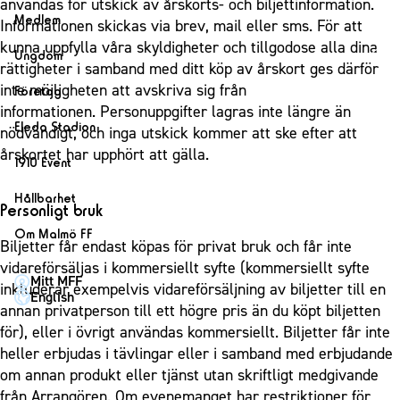
användas för utskick av årskorts- och biljettinformation.
Lag
Medlem
Informationen skickas via brev, mail eller sms. För att
Herrlaget
kunna uppfylla våra skyldigheter och tillgodose alla dina
Medlemskap i Malmö FF
Ungdom
rättigheter i samband med ditt köp av årskort ges därför
Spelare
Årsmöte 2026
MFF Ungdom
inte möjligheten att avskriva sig från
Företag
Ledarstab
informationen. Personuppgifter lagras inte längre än
Sommarfotboll
Bli företagspartner
Damlaget
Eleda Stadion
nödvändigt, och inga utskick kommer att ske efter att
Skånecupen
Nätverket
årskortet har upphört att gälla.
Eleda Stadion
Spelare
1910 Event
Fotbollsskolan
Klubbstolar
Erics Bar & Restaurang
Ledarstab
1910 Event
Fotbollsnätverket
Hållbarhet
Partner dam
Personligt bruk
Matchdag på Eleda Stadion
Fest & Event
P19
Hållbarhet
Om Malmö FF
MFF-museet & rundvandringar
Biljetter får endast köpas för privat bruk och får inte
Konferens
F19
Himmelsblå framtid – en match för miljön
Om Malmö FF
vidareförsäljas i kommersiellt syfte (kommersiellt syfte
Möte
Mitt MFF
P17
MFF i samhället
inkluderar exempelvis vidareförsäljning av biljetter till en
Kontakt
English
Mässa
annan privatperson till ett högre pris än du köpt biljetten
F17
Laget för alla
Press och media
för), eller i övrigt användas kommersiellt. Biljetter får inte
Sommarfest
Malmö Trophy
Nattfotboll
Historik – herrlaget
heller erbjudas i tävlingar eller i samband med erbjudande
Julshow
Himmelsblå Tillsammans
om annan produkt eller tjänst utan skriftligt medgivande
Historik – damlaget
Inspiration
från Arrangören. Om evenemanget har restriktioner för
Karriärakademin