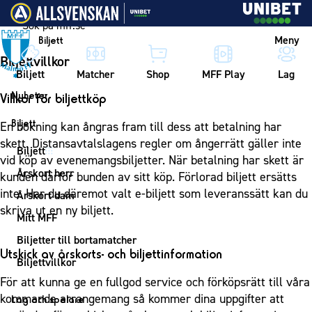
Vidare till innehållet
Meny
Biljett
Biljettvillkor
Biljett
Matcher
Shop
MFF Play
Lag
Nyheter
Villkor för biljettköp
Nyheter
Biljett
En bokning kan ångras fram till dess att betalning har
Kalender
skett. Distansavtalslagens regler om ångerrätt gäller inte
Biljett
vid köp av evenemangsbiljetter. När betalning har skett är
Årskort herr
kunden därför bunden av sitt köp. Förlorad biljett ersätts
inte. Har du däremot valt e-biljett som leveranssätt kan du
Årskort dam
skriva ut en ny biljett.
Mitt MFF
Biljetter till bortamatcher
Utskick av årskorts- och biljettinformation
Biljettvillkor
För att kunna ge en fullgod service och förköpsrätt till våra
kommande arrangemang så kommer dina uppgifter att
Lag och spelare