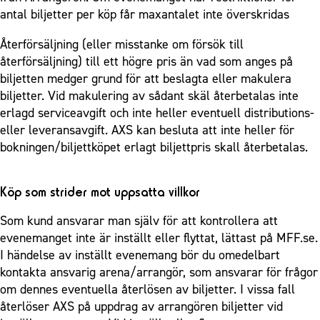
Närstående organisationer
antal biljetter per köp får maxantalet inte överskridas
Vanliga frågor om 1910 Event
Grundskolefotboll mot rasismer
Policydokument
Återförsäljning (eller misstanke om försök till
Skolakademier
Personuppgiftspolicy
återförsäljning) till ett högre pris än vad som anges på
Fonder
biljetten medger grund för att beslagta eller makulera
biljetter. Vid makulering av sådant skäl återbetalas inte
erlagd serviceavgift och inte heller eventuell distributions-
eller leveransavgift. AXS kan besluta att inte heller för
bokningen/biljettköpet erlagt biljettpris skall återbetalas.
Köp som strider mot uppsatta villkor
Som kund ansvarar man själv för att kontrollera att
evenemanget inte är inställt eller flyttat, lättast på MFF.se.
I händelse av inställt evenemang bör du omedelbart
kontakta ansvarig arena/arrangör, som ansvarar för frågor
om dennes eventuella återlösen av biljetter. I vissa fall
återlöser AXS på uppdrag av arrangören biljetter vid