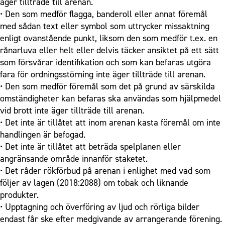
äger tillträde till arenan.
• Den som medför flagga, banderoll eller annat föremål
med sådan text eller symbol som uttrycker missaktning
enligt ovanstående punkt, liksom den som medför t.ex. en
rånarluva eller helt eller delvis täcker ansiktet på ett sätt
som försvårar identifikation och som kan befaras utgöra
fara för ordningsstörning inte äger tillträde till arenan.
• Den som medför föremål som det på grund av särskilda
omständigheter kan befaras ska användas som hjälpmedel
vid brott inte äger tillträde till arenan.
• Det inte är tillåtet att inom arenan kasta föremål om inte
handlingen är befogad.
• Det inte är tillåtet att beträda spelplanen eller
angränsande område innanför staketet.
• Det råder rökförbud på arenan i enlighet med vad som
följer av lagen (2018:2088) om tobak och liknande
produkter.
• Upptagning och överföring av ljud och rörliga bilder
endast får ske efter medgivande av arrangerande förening.