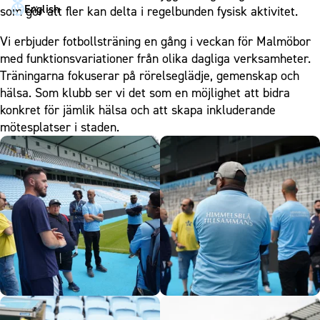
Kontakt
English
som gör att fler kan delta i regelbunden fysisk aktivitet.
Press och media
Vi erbjuder fotbollsträning en gång i veckan för Malmöbor
Historik – herrlaget
med funktionsvariationer från olika dagliga verksamheter.
Historik – damlaget
Träningarna fokuserar på rörelseglädje, gemenskap och
hälsa. Som klubb ser vi det som en möjlighet att bidra
Närstående organisationer
konkret för jämlik hälsa och att skapa inkluderande
Policydokument
mötesplatser i staden.
Personuppgiftspolicy