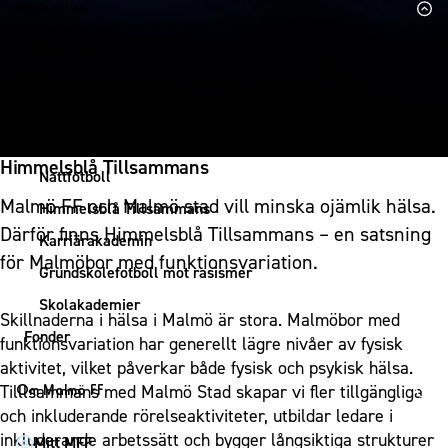
1910 Event
Fotbollsnätverket
Hållbarhet
Partner dam
Matchdag på Eleda Stadion
Fest & Event
P19
Hållbarhet
MFF-museet & rundvandringar
Konferens
F19
Himmelsblå framtid – en match för miljön
Möte
P17
MFF i samhället
Mässa
F17
Laget för alla
Sommarfest
Himmelsblå Tillsammans
Malmö Trophy
Nattfotboll
Julshow
Malmö FF och Malmö stad vill minska ojämlik hälsa.
Himmelsblå Tillsammans
Inspiration
Därför finns Himmelsblå Tillsammans – en satsning
Karriärakademin
Vanliga frågor om 1910 Event
för Malmöbor med funktionsvariation.
Grundskolefotboll mot rasismer
Skolakademier
Skillnaderna i hälsa i Malmö är stora. Malmöbor med
Fonder
funktionsvariation har generellt lägre nivåer av fysisk
aktivitet, vilket påverkar både fysisk och psykisk hälsa.
Tilllsammans med Malmö Stad skapar vi fler tillgängliga
Om Malmö FF
och inkluderande rörelseaktiviteter, utbildar ledare i
Om Malmö FF
inkluderande arbetssätt och bygger långsiktiga strukturer
Mitt MFF