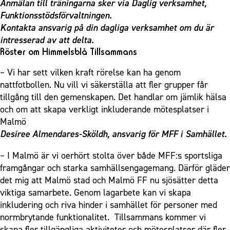
Anmälan till träningarna sker via Daglig
v
er
k
samhet,
Funktionsstödsförvaltningen.
Kontakta ansvarig på din
d
agliga verksamhet om du är
intresserad av att delta.
Röster om Himmelsblå Tillsammans
– Vi har sett vilken kraft rörelse kan ha genom
nattfotbollen. Nu vill vi säkerställa att fler grupper får
tillgång till den gemenskapen. Det handlar om jämlik hälsa
och om att skapa verkligt inkluderande mötesplatser i
Malmö
Desiree Almendares-Sköldh, ansvarig för MFF i Samhället.
– I Malmö är vi oerhört stolta över både MFF:s sportsliga
framgångar och starka samhällsengagemang. Därför gläder
det mig att Malmö stad och Malmö FF nu sjösätter detta
viktiga samarbete. Genom lagarbete kan vi skapa
inkludering och riva hinder i samhället för personer med
normbrytande funktionalitet. Tillsammans kommer vi
skapa fler tillgängliga aktiviteter och mötesplatser där fler