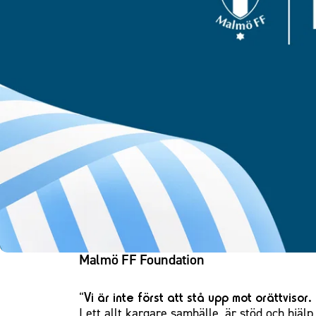
Om Malmö FF
Malmö FF Foundation
Vi är inte först att stå upp mot orättvisor. 
I ett allt kargare samhälle, är stöd och hjälp