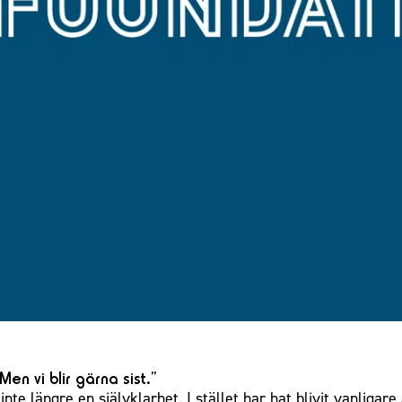
Men vi blir gärna sist.
 inte längre en självklarhet. I stället har hat blivit vanliga