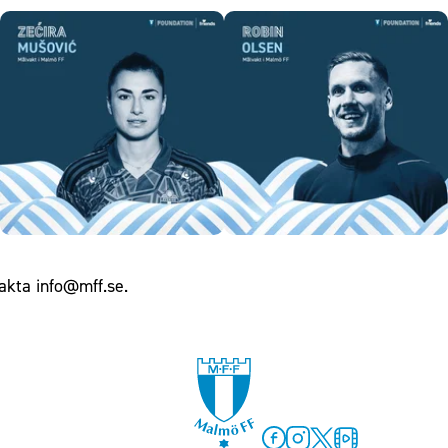
akta
info@mff.se
.