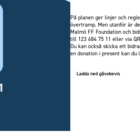
EN GÅVA FÖR EN LJUSARE FRA
På planen ger linjer och regle
övertramp. Men utanför är de
Malmö FF Foundation och bidra
till 123 684 75 11 eller via Q
Du kan också skicka ett bidr
en donation i present kan du 
Ladda ned gåvobevis