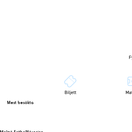
Biljett
Ma
Mest besökta
Malmö Fotbollförening