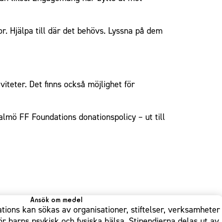
or. Hjälpa till där det behövs. Lyssna på dem
teter. Det finns också möjlighet för
lmö FF Foundations donationspolicy – ut till
Ansök om medel
ions kan sökas av organisationer, stiftelser, verksamheter
ör barns psykisk och fysiska hälsa. Stipendierna delas ut av