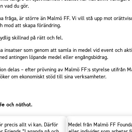
n vad du gör.
nna fråga, är större än Malmö FF. Vi vill stå upp mot orättvis
h mod att skapa förändring.
dlig skillnad på rätt och fel.
insatser som genom att samla in medel vid event och aktivi
 med antingen löpande medel eller engångsbidrag.
n delas – efter prövning av Malmö FF:s styrelse utifrån Ma
nsöker om ekonomiskt stöd till sina verksamheter.
de och näthat.​
 precis allt vi kan. Därför
Medel från Malmö FF Foundat
r Friends ”Laganda på och
eller individer som arbetar f