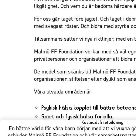
likgiltighet. Och vem du är bedöms hårdare ä
För oss går laget före jag:et. Och laget i de
med svagast röster. Och bidra med styrka oc
Tillsammans sätter vi nya riktlinjer, med en ty
Malmö FF Foundation verkar med så väl egna 
privatpersoner och organisationer att bidra
De medel som skänks till Malmö FF Foundatio
organisationer, stiftelser eller dylikt som a
Våra utvalda områden är:​
​Psykisk hälsa kopplat till bättre beteen
​Sport och fysisk hälsa för alla.
Kostnadsfri utbildning
En bättre värld för våra barn börjar med att vi vuxna gör
erbjuder Malmö FF Foundation och vår samarbetspartne