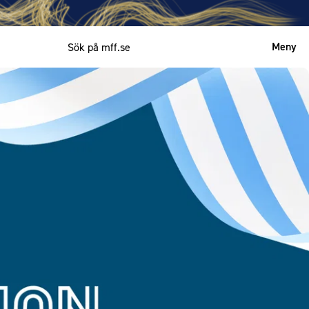
Meny
Mitt MFF
English