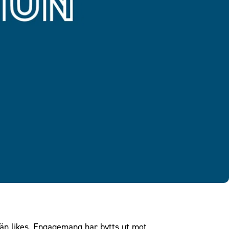
re än likes. Engagemang har bytts ut mot