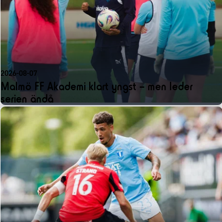
2026-08-07
Malmö FF Akademi klart yngst – men leder
serien ändå