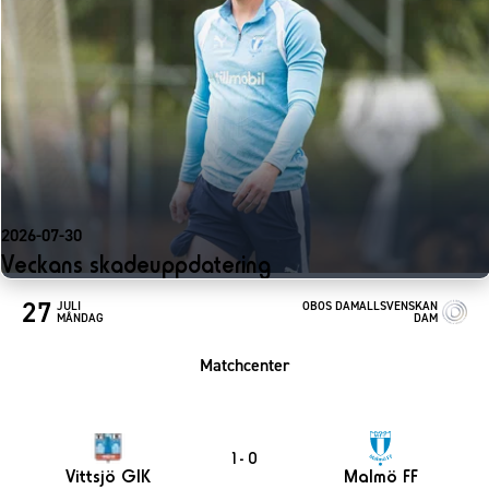
2026-07-30
Veckans skadeuppdatering
27
JULI
OBOS DAMALLSVENSKAN
MÅNDAG
DAM
Matchcenter
1 - 0
Vittsjö GIK
Malmö FF