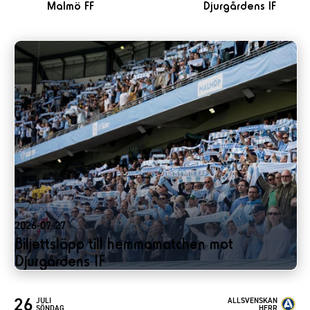
Malmö FF
Djurgårdens IF
2026-07-27
Biljettsläpp till hemmamatchen mot
Djurgårdens IF
26
JULI
ALLSVENSKAN
SÖNDAG
HERR