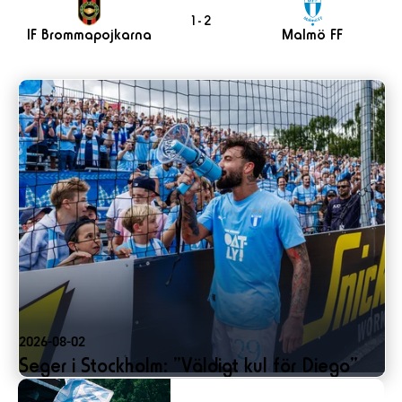
1 - 2
IF Brommapojkarna
Malmö FF
2026-08-02
Seger i Stockholm: ”Väldigt kul för Diego”