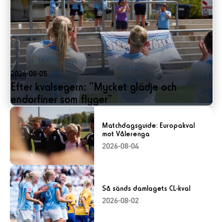
2026-08-05
Efter kvalsegern: ”Mycket glädje och
endorfiner som flyger”
Matchdagsguide: Europakval
mot Vålerenga
2026-08-04
Så sänds damlagets CL-kval
2026-08-02