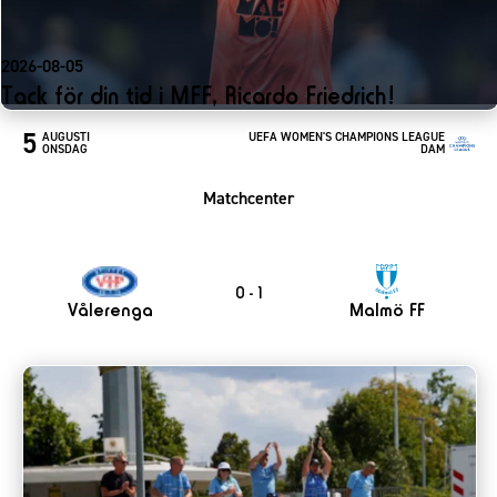
2026-08-05
Tack för din tid i MFF, Ricardo Friedrich!
5
AUGUSTI
UEFA WOMEN'S CHAMPIONS LEAGUE
ONSDAG
DAM
Matchcenter
0 - 1
Vålerenga
Malmö FF