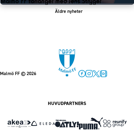
Malmö FF förlänger med Jens Stryger
Äldre nyheter
Malmö FF
© 2026
Facebook
Instagram
Twitter
MFF Play
HUVUDPARTNERS