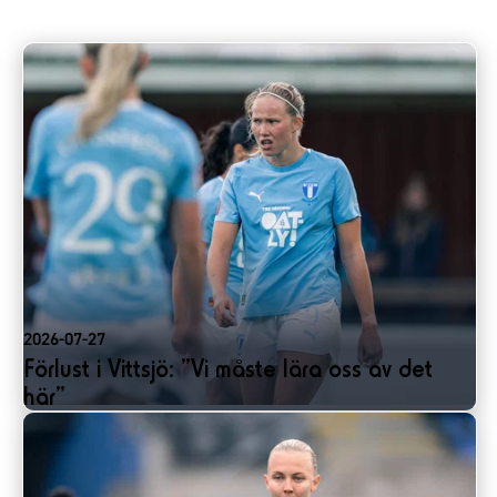
2026-07-27
Förlust i Vittsjö: ”Vi måste lära oss av det
här”