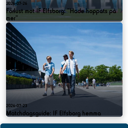
2026-07-26
Förlust mot IF Elfsborg: ”Hade hoppats på
mer”
2026-07-23
Matchdagsguide: IF Elfsborg hemma