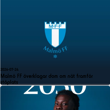
2026-07-24
Malmö FF överklagar dom om nät framför
ståplats