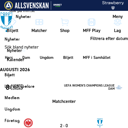
Vidare till innehållet
Meny
Nyheter
Biljett
Matcher
Shop
MFF Play
Lag
Filtrera efter datum
Nyheter
Sök
Sök
bland
Nyheter
Kategorier
nyheter
Herr
Dam
Ungdom
Biljett
MFF i Samhället
Kalender
AUGUSTI 2026
Biljett
Biljett
8
AUGUSTI
UEFA WOMEN'S CHAMPIONS LEAGUE
Lag och spelare
LÖRDAG
DAM
Årskort herr
Lag
Medlem
Matchcenter
Årskort dam
Herrlaget
Medlemskap i Malmö FF
Ungdom
Mitt MFF
Spelare
Årsmöte 2026
MFF Ungdom
Biljetter till bortamatcher
Företag
Ledarstab
2 - 0
Sommarfotboll