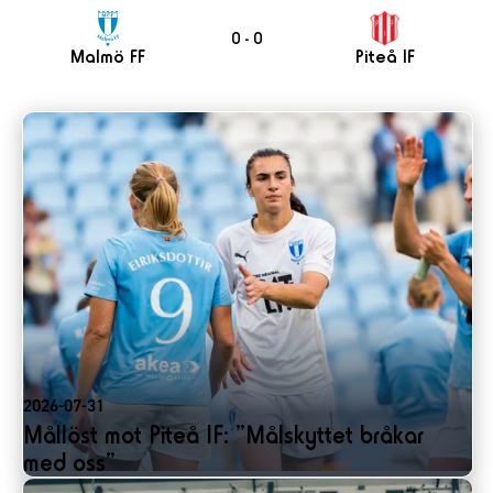
0 - 0
Malmö FF
Piteå IF
2026-07-31
Mållöst mot Piteå IF: ”Målskyttet bråkar
med oss”