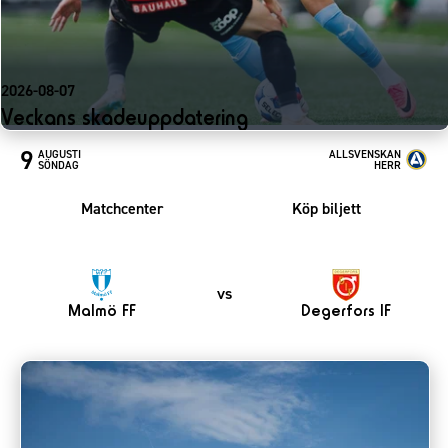
2026-08-07
Veckans skadeuppdatering
9
AUGUSTI
ALLSVENSKAN
SÖNDAG
HERR
Matchcenter
Köp biljett
vs
Malmö FF
Degerfors IF