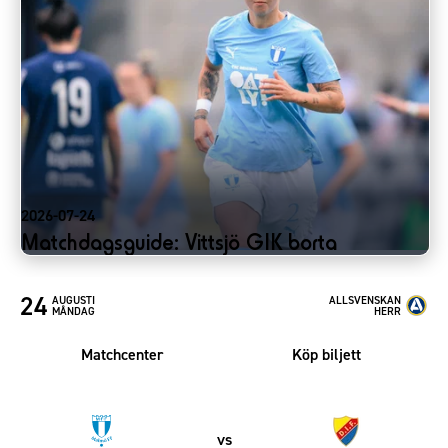
2026-07-24
Matchdagsguide: Vittsjö GIK borta
24
AUGUSTI
ALLSVENSKAN
MÅNDAG
HERR
Matchcenter
Köp biljett
vs