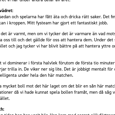
vädret:
dan och spelarna har fått äta och dricka rätt saker. Det fin
an i kroppen. Mitt fysteam har gjort ett fantastiskt jobb.
tt det är varmt, men om vi tycker det är varmare än vad mots
la oss till och det gällde för oss att hantera dem. Under de
et och jag tycker vi har blivit bättre på att hantera yttre o
att vi dominerar i första halvlek förutom de första tio minute
 trilla in. De viker ner sig lite. Det är jobbigt mentalt för
ntelligenta under hela den här matchen.
a mycket boll mot det här laget om det blir en sån här matc
uationer då vi hade kunnat spela bollen framåt, men då såg v
ället.
ch: