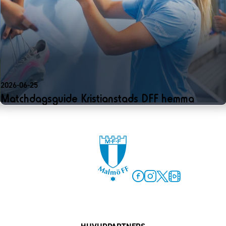
2026-06-25
Matchdagsguide Kristianstads DFF hemma
Facebook
Instagram
Twitter
MFF Play