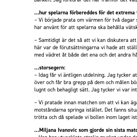
…hur spelarna förbereddes för det extrema 
– Vi började prata om värmen för två dagar se
har använt för att spelarna ska behålla vätsk
– Samtidigt är det så att vi kan diskutera a
här var de förutsättningarna vi hade att stäl
med vädret åt både det ena och det andra håll
…storsegern:
– Idag får vi äntligen utdelning. Jag tycker 
över och får bra grepp på dem och målen börjar
lugnt och behagligt sätt. Jag tycker vi var i
– Vi pratade innan matchen om att vi kan äg
motståndarna springa istället. Det fanns sit
trötta och då spelade vi bollen inom laget ist
…Miljana Ivanovic som gjorde sin sista mat