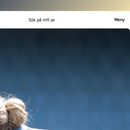
Meny
Mitt MFF
English