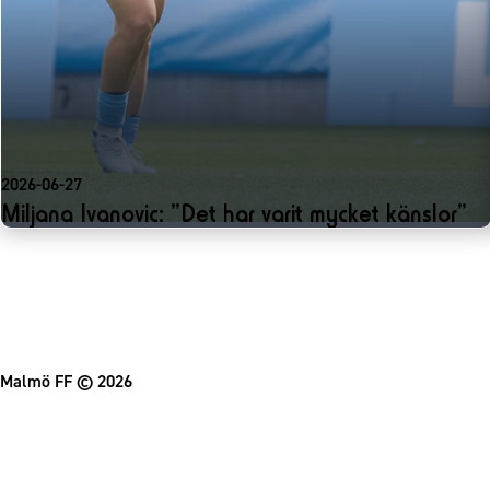
2026-06-27
Miljana Ivanovic: ”Det har varit mycket känslor”
Malmö FF
© 2026