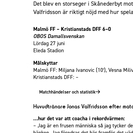
Det blev en storseger i Skånederbyt m
Valfridsson är riktigt nöjd med hur spel
Malmö FF – Kristianstads DFF 6–0
OBOS Damallsvenskan
Lördag 27 juni
Eleda Stadion
Målskyttar
Malmö FF: Miljana Ivanovic (10′), Vesna Milivo
Kristianstads DFF: –
Matchhändelser och statistik
Huvudtränare Jonas Valfridsson efter ma
…hur det var att coacha i rekordvärmen:
– Jag är en frusen människa så jag tycker det
bänken. Jag föredrar det här framför det väd