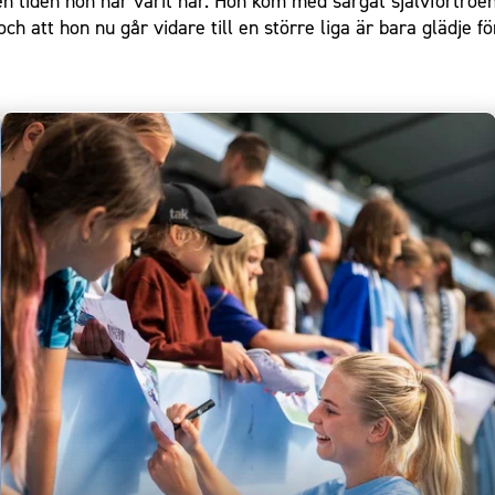
n tiden hon har varit här. Hon kom med sargat självförtroend
 att hon nu går vidare till en större liga är bara glädje för