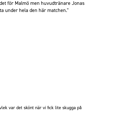
ordet för Malmö men huvudtränare Jonas
enta under hela den här matchen."
lek var det skönt när vi fick lite skugga på