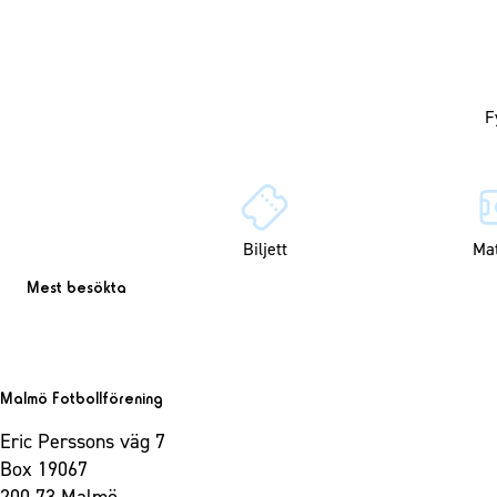
Biljett
Ma
Mest besökta
Malmö Fotbollförening
Eric Perssons väg 7
Box 19067
200 73 Malmö