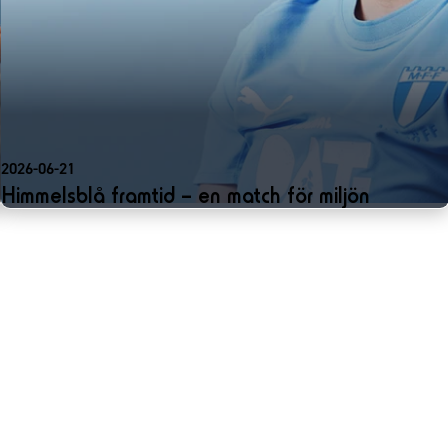
2026-06-21
Himmelsblå framtid – en match för miljön