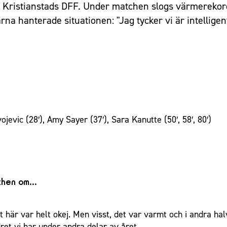
ot Kristianstads DFF. Under matchen slogs värmerek
arna hanterade situationen: "Jag tycker vi är intellig
jevic (28′), Amy Sayer (37′), Sara Kanutte (50′, 58′, 80′)
tchen om…
 här var helt okej. Men visst, det var varmt och i andra halv
ret vi har under andra delar av året.