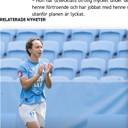
– Hon har utvecklats otrolig mycket under de
henne förtroende och har jobbat med henne och
utanför planen är lyckat.
RELATERADE NYHETER