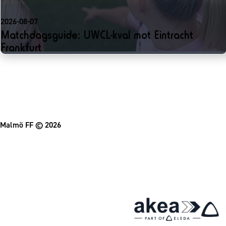
2026-08-07
Matchdagsguide: UWCL-kval mot Eintracht
Frankfurt
Malmö FF
© 2026