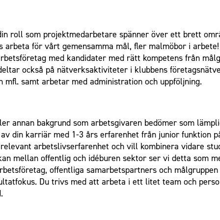
 din roll som projektmedarbetare spänner över ett brett om
s arbeta för vårt gemensamma mål, fler malmöbor i arbete! 
arbetsföretag med kandidater med rätt kompetens från målg
Du deltar också på nätverksaktiviteter i klubbens företagsnä
 mfl. samt arbetar med administration och uppföljning.
eller annan bakgrund som arbetsgivaren bedömer som lämplig.
n av din karriär med 1-3 års erfarenhet från junior funktion
relevant arbetslivserfarenhet och vill kombinera vidare stu
an mellan offentlig och idéburen sektor ser vi detta som me
betsföretag, offentliga samarbetspartners och målgruppen i
atfokus. Du trivs med att arbeta i ett litet team och pers
.