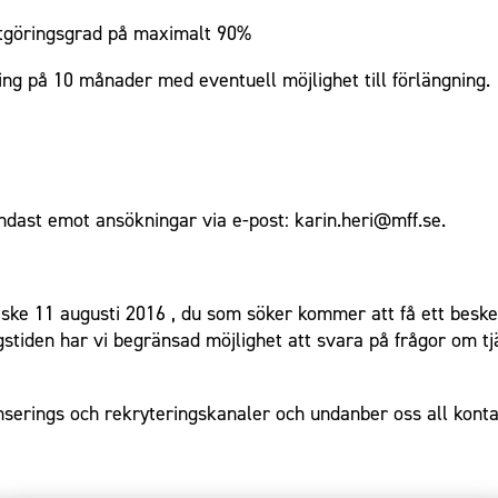
stgöringsgrad på maximalt 90%
ning på 10 månader med eventuell möjlighet till förlängning.
endast emot ansökningar via e-post:
karin.heri@mff.se
.
 ske 11 augusti 2016 , du som söker kommer att få ett beske
stiden har vi begränsad möjlighet att svara på frågor om tjä
onserings och rekryteringskanaler och undanber oss all kon