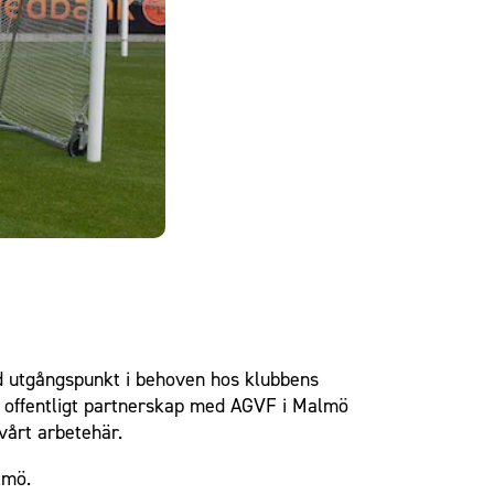
d utgångspunkt i behoven hos klubbens
et offentligt partnerskap med AGVF i Malmö
vårt arbete
här
.
lmö.