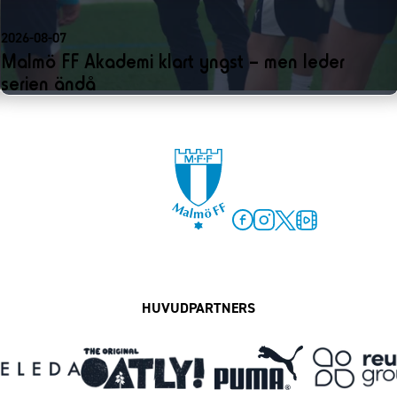
2026-08-07
Malmö FF Akademi klart yngst – men leder
serien ändå
Facebook
Instagram
Twitter
MFF Play
HUVUDPARTNERS