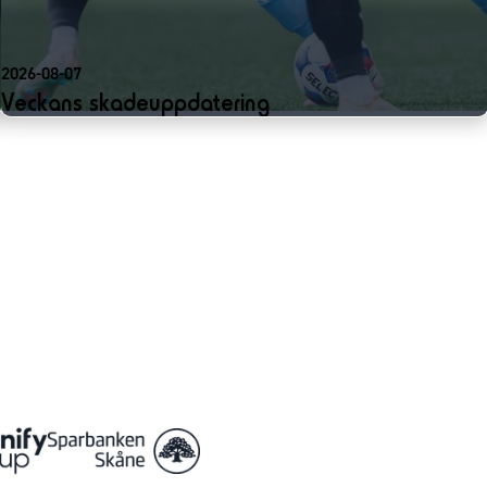
2026-08-07
Veckans skadeuppdatering