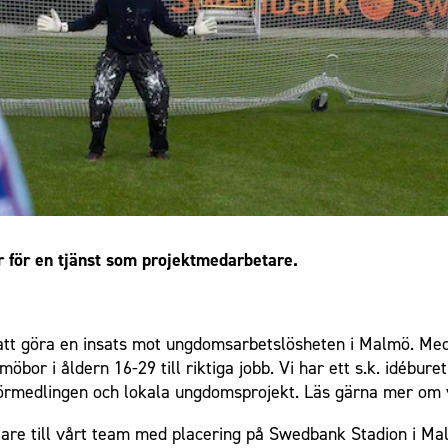
r för en tjänst som projektmedarbetare.
r att göra en insats mot ungdomsarbetslösheten i Malmö. Me
bor i åldern 16-29 till riktiga jobb. Vi har ett s.k. idébur
örmedlingen och lokala ungdomsprojekt. Läs gärna mer om 
tare till vårt team med placering på Swedbank Stadion i Ma