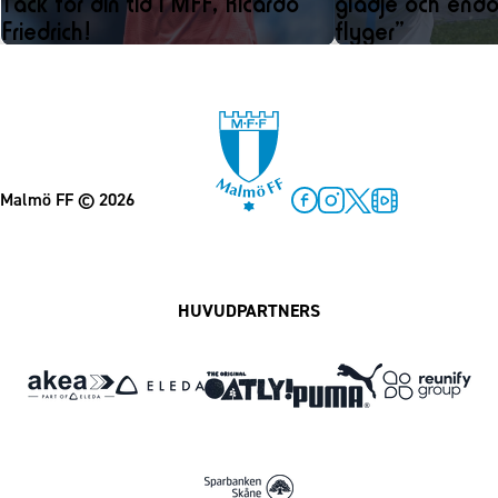
Tack för din tid i MFF, Ricardo
glädje och endo
Friedrich!
flyger”
Malmö FF
© 2026
Facebook
Instagram
Twitter
MFF Play
HUVUDPARTNERS