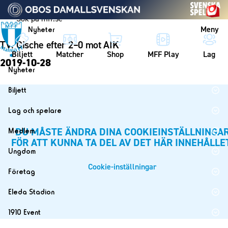
Vidare till innehållet
Meny
Nyheter
TV: Gische efter 2–0 mot AIK
Biljett
Matcher
Shop
MFF Play
Lag
2019-10-28
Nyheter
Nyheter
Biljett
Kalender
Biljett
Lag och spelare
Årskort herr
Lag
DU MÅSTE ÄNDRA DINA COOKIEINSTÄLLNINGA
Medlem
Årskort dam
FÖR ATT KUNNA TA DEL AV DET HÄR INNEHÅLLE
Herrlaget
Medlemskap i Malmö FF
Ungdom
Mitt MFF
Spelare
Årsmöte 2026
Cookie-inställningar
MFF Ungdom
Biljetter till bortamatcher
Företag
Ledarstab
Sommarfotboll
Biljettvillkor
Bli företagspartner
Damlaget
Eleda Stadion
Skånecupen
Nätverket
Eleda Stadion
Spelare
1910 Event
Fotbollsskolan
Klubbstolar
Erics Bar & Restaurang
Ledarstab