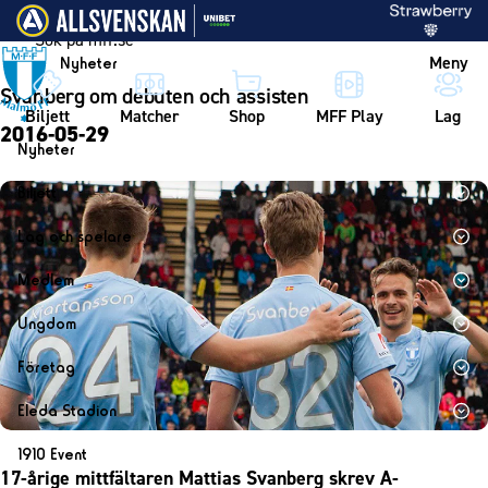
Vidare till innehållet
Meny
Nyheter
Svanberg om debuten och assisten
Biljett
Matcher
Shop
MFF Play
Lag
2016-05-29
Nyheter
Nyheter
Biljett
Kalender
Biljett
Lag och spelare
Årskort herr
Lag
Medlem
Årskort dam
Herrlaget
Medlemskap i Malmö FF
Ungdom
Mitt MFF
Spelare
Årsmöte 2026
MFF Ungdom
Biljetter till bortamatcher
Företag
Ledarstab
Sommarfotboll
Biljettvillkor
Bli företagspartner
Damlaget
Eleda Stadion
Skånecupen
Nätverket
Eleda Stadion
Spelare
1910 Event
Fotbollsskolan
Klubbstolar
17-årige mittfältaren Mattias Svanberg skrev A-
Erics Bar & Restaurang
Ledarstab