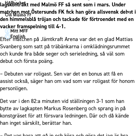
1910 Event
Fotbollsnätverket
Hållbarhet
lagskontrakt med Malmö FF så sent som i mars. Under
Partner dam
Matchdag på Eleda Stadion
Fest & Event
matchen mot Östersunds FK fick han göra allsvensk debut i
P19
Hållbarhet
Om Malmö FF
MFF-museet & rundvandringar
den himmelsblå tröjan och tackade för förtroendet med en
Konferens
F19
Himmelsblå framtid – en match för miljön
Om Malmö FF
vacker framspelning till 4-1.
Möte
Mitt MFF
P17
MFF i samhället
Kontakt
English
Efter matchen på Jämtkraft Arena var det en glad Mattias
Mässa
F17
Laget för alla
Press och media
Svanberg som satt på träbänkarna i omklädningsrummet
Sommarfest
Malmö Trophy
Nattfotboll
och kunde fira både seger och serieledning, så väl som
Historik – herrlaget
Julshow
debut och första poäng.
Himmelsblå Tillsammans
Historik – damlaget
Inspiration
Karriärakademin
Närstående organisationer
– Debuten var roligast. Sen var det en bonus att få en
Vanliga frågor om 1910 Event
Grundskolefotboll mot rasismer
assist också, säger han om vad som var roligast för honom
Policydokument
personligen.
Skolakademier
Personuppgiftspolicy
Fonder
Det var i den 82:a minuten vid ställningen 3-1 som han
bytte av lagkapten Markus Rosenberg och sprang in på
konstgräset för att försvara ledningen. Där och då kände
han inget särskilt, berättar han.
– Det var bara att gå in och köra och göra det jag är bra