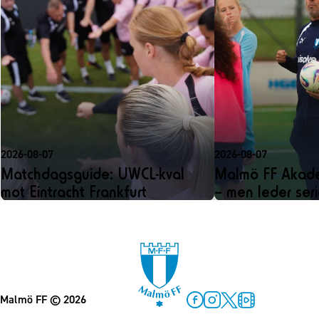
2026-08-07
2026-08-07
Matchdagsguide: UWCL-kval
Malmö FF Akadem
mot Eintracht Frankfurt
– men leder ser
Malmö FF
© 2026
Facebook
Instagram
Twitter
MFF Play