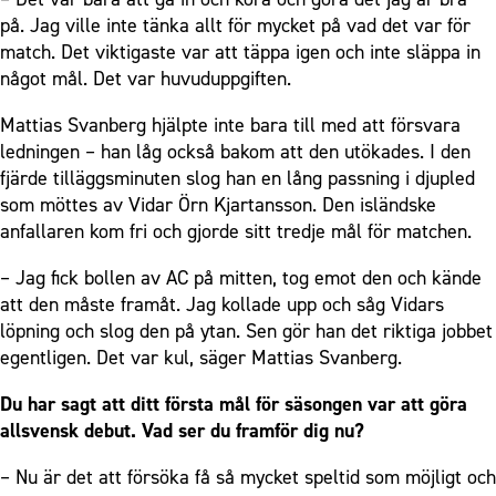
på. Jag ville inte tänka allt för mycket på vad det var för
match. Det viktigaste var att täppa igen och inte släppa in
något mål. Det var huvuduppgiften.
Mattias Svanberg hjälpte inte bara till med att försvara
ledningen – han låg också bakom att den utökades. I den
fjärde tilläggsminuten slog han en lång passning i djupled
som möttes av Vidar Örn Kjartansson. Den isländske
anfallaren kom fri och gjorde sitt tredje mål för matchen.
– Jag fick bollen av AC på mitten, tog emot den och kände
att den måste framåt. Jag kollade upp och såg Vidars
löpning och slog den på ytan. Sen gör han det riktiga jobbet
egentligen. Det var kul, säger Mattias Svanberg.
Du har sagt att ditt första mål för säsongen var att göra
allsvensk debut. Vad ser du framför dig nu?
– Nu är det att försöka få så mycket speltid som möjligt och