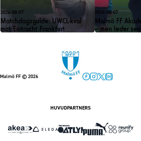
2026-08-07
2026-08-07
Matchdagsguide: UWCL-kval
Malmö FF Akadem
mot Eintracht Frankfurt
– men leder ser
Malmö FF
© 2026
Facebook
Instagram
Twitter
MFF Play
HUVUDPARTNERS