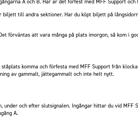
ngångarna A och B. Här är det förfest med MFF Support och
r biljett till andra sektioner. Har du köpt biljett på långs
 Det förväntas att vara många på plats imorgon, så kom i god
å ståplats komma och förfesta med MFF Support från klocka
ndning av gammalt, jättegammalt och inte helt nytt.
 under och efter slutsignalen. Ingångar hittar du vid MFF 
ngång A.