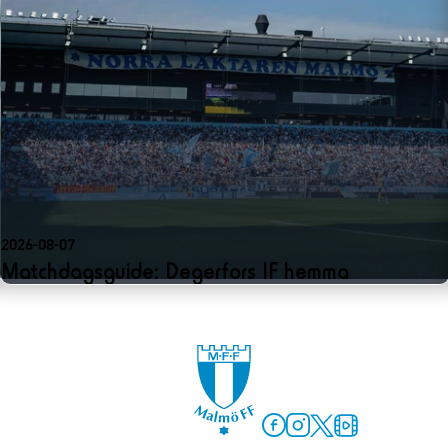
2026-08-07
Matchdagsguide: Degerfors IF hemma
Facebook
Instagram
Twitter
MFF Play