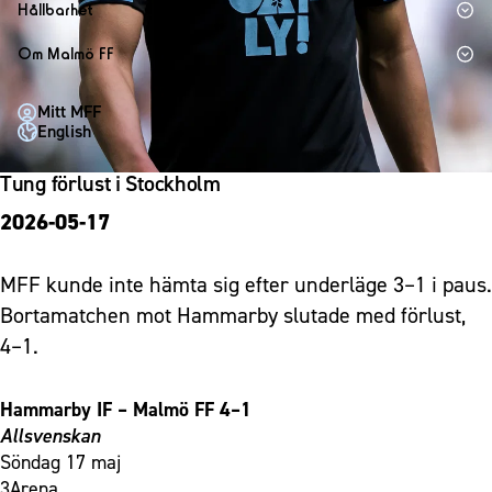
1910 Event
Fotbollsnätverket
Hållbarhet
Partner dam
Matchdag på Eleda Stadion
Fest & Event
P19
Hållbarhet
Om Malmö FF
MFF-museet & rundvandringar
Konferens
F19
Himmelsblå framtid – en match för miljön
Om Malmö FF
Möte
Mitt MFF
P17
MFF i samhället
Kontakt
English
Mässa
F17
Laget för alla
Press och media
Sommarfest
Tung förlust i Stockholm
Malmö Trophy
Nattfotboll
Historik – herrlaget
Julshow
2026-05-17
Himmelsblå Tillsammans
Historik – damlaget
Inspiration
Karriärakademin
Närstående organisationer
MFF kunde inte hämta sig efter underläge 3–1 i paus.
Vanliga frågor om 1910 Event
Grundskolefotboll mot rasismer
Policydokument
Bortamatchen mot Hammarby slutade med förlust,
Skolakademier
Personuppgiftspolicy
4–1.
Fonder
Hammarby IF – Malmö FF 4–1
Allsvenskan
Söndag 17 maj
3Arena