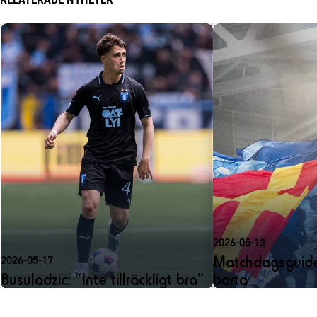
2026-05-13
Matchdagsguid
2026-05-17
Busuladzic: ”Inte tillräckligt bra”
borta