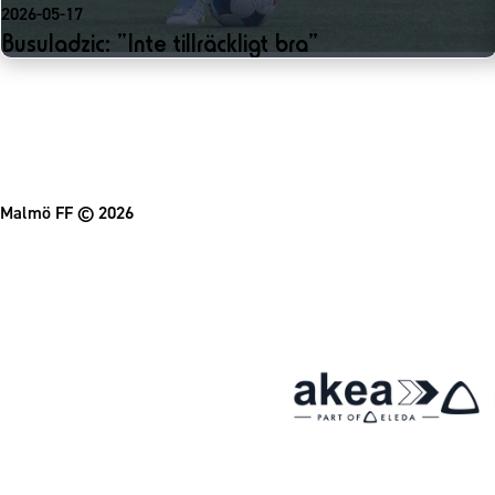
2026-05-17
Busuladzic: ”Inte tillräckligt bra”
Malmö FF
© 2026