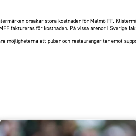
istermärken orsakar stora kostnader för Malmö FF. Klisterm
 MFF faktureras för kostnaden. På vissa arenor i Sverige fak
a möjligheterna att pubar och restauranger tar emot suppor