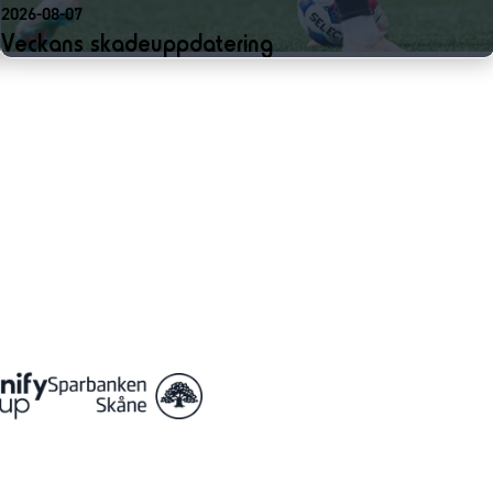
2026-08-07
Veckans skadeuppdatering