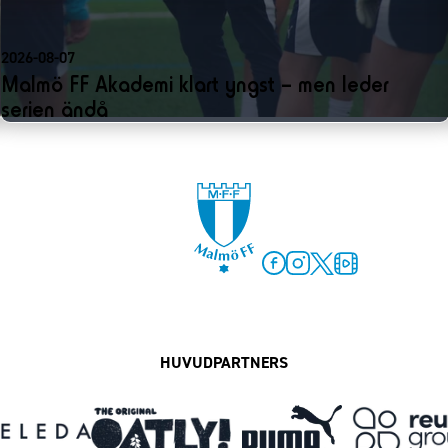
2026-08-07
Malmö FF Akademi klart yngst – men leder
serien ändå
Facebook
Instagram
Twitter
MFF Play
HUVUDPARTNERS