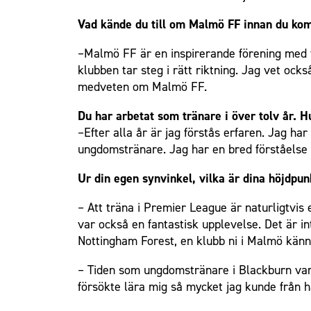
Vad kände du till om Malmö FF innan du kom
–Malmö FF är en inspirerande förening med fi
klubben tar steg i rätt riktning. Jag vet ock
medveten om Malmö FF.
Du har arbetat som tränare i över tolv år. H
–Efter alla år är jag förstås erfaren. Jag h
ungdomstränare. Jag har en bred förståelse f
Ur din egen synvinkel, vilka är dina höjdpun
– Att träna i Premier League är naturligtvis
var också en fantastisk upplevelse. Det är i
Nottingham Forest, en klubb ni i Malmö känne
– Tiden som ungdomstränare i Blackburn var 
försökte lära mig så mycket jag kunde från ha