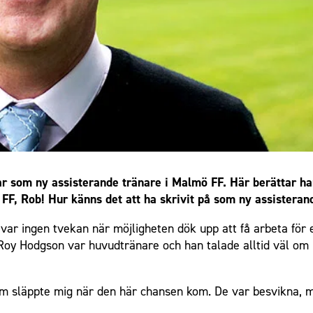
r som ny assisterande tränare i Malmö FF. Här berättar ha
F, Rob! Hur känns det att ha skrivit på som ny assisterand
t var ingen tvekan när möjligheten dök upp att få arbeta för
Roy Hodgson var huvudtränare och han talade alltid väl o
 släppte mig när den här chansen kom. De var besvikna, me