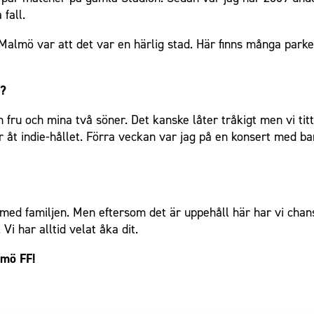
 fall.
almö var att det var en härlig stad. Här finns många parker
n?
fru och mina två söner. Det kanske låter tråkigt men vi titt
r åt indie-hållet. Förra veckan var jag på en konsert med b
ed familjen. Men eftersom det är uppehåll här har vi chans
 Vi har alltid velat åka dit.
lmö FF!