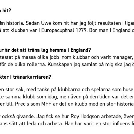
 hit?
n historia. Sedan Uwe kom hit har jag följt resultaten i lig
så att klubben var i Europacupfinal 1979. Bor man i England 
ur är det att träna lag hemma i England?
ar testat på massa olika jobb inom klubbar och varit manager
ör de olika rollerna. Kunskapen jag samlat på mig ska jag öv
kter i tränarkarriären?
 en stor sak, med tanke på klubbarna och spelarna som huser
nte samma klubb som idag, men även på den tiden var det en 
r till. Precis som MFF är det en klubb med en stor historia
också givande. Jag fick se hur Roy Hodgson arbetade, även 
ns sätt att leda och arbeta. Han har varit en stor influens f