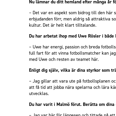
Nu lämnar du ditt hemland efter många år för
– Det var en aspekt som bidrog till den här 
erbjudanden förr, men aldrig så attraktiva s
kultur. Det är helt klart tilltalande.
Du har arbetat ihop med Uwe Rösler i både 
– Uwe har energi, passion och breda fotbollsk
full fart för att vinna fotbollsmatcher kan j
med Uwe och resten av teamet här.
Enligt dig själv, vilka är dina styrkor som t
– Jag gillar att vara ute på fotbollsplanen
att få tid att jobba nära spelarna och lära k
utvecklas.
Du har varit i Malmö förut. Berätta om dina
– Jag var här för längesen och tittade på et