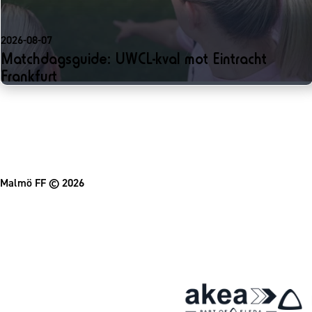
2026-08-07
Matchdagsguide: UWCL-kval mot Eintracht
Frankfurt
Malmö FF
© 2026