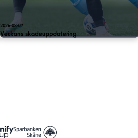
2026-08-07
Veckans skadeuppdatering