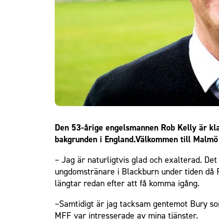
Om Malmö FF
Den 53-årige engelsmannen Rob Kelly är kla
bakgrunden i England.Välkommen till Malmö F
– Jag är naturligtvis glad och exalterad. De
ungdomstränare i Blackburn under tiden då 
längtar redan efter att få komma igång.
–Samtidigt är jag tacksam gentemot Bury som
MFF var intresserade av mina tjänster.