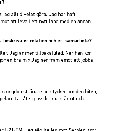
ge?
jag alltid velat göra. Jag har haft
mot att leva i ett nytt land med en annan
 beskriva er relation och ert samarbete?
lar. Jag är mer tillbakalutad. När han kör
tgör en bra mix.Jag ser fram emot att jobba
 som ungdomstränare och tycker om den biten,
pelare tar åt sig av det man lär ut och
er U21-EM. Jag såg Italien mot Serbien, tror