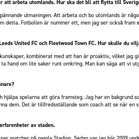
 att arbeta utomlands. Hur ska det bli att flytta till Sveri
spännande utmaningen. Att arbeta och bo utomlands är något 
om detta. Fotbollen är nummer ett, men jag ser också fram e
Leeds United FC och Fleetwood Town FC. Hur skulle du vilja
unskaper, kombinerat med att han är proaktiv, vilket jag gil
ag ta hand om lite saker runt omkring. Man kan säga att vi u
ränare?
 och hjälpa spelarna att göra framsteg. Jag har en bakgrund
änna dem. Det är tillfredsställande som coach att se när en s
 erfarenheter av staden.
t par matcher på gamla Stadion. Sedan var jag här 2009 und