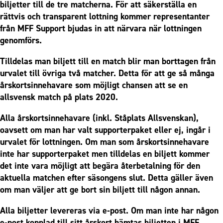
biljetter till de tre matcherna. För att säkerställa en
rättvis och transparent lottning kommer representanter
från MFF Support bjudas in att närvara när lottningen
genomförs.
Tilldelas man biljett till en match blir man borttagen från
urvalet till övriga två matcher. Detta för att ge så många
årskortsinnehavare som möjligt chansen att se en
allsvensk match på plats 2020.
Alla årskortsinnehavare (inkl. Ståplats Allsvenskan),
oavsett om man har valt supporterpaket eller ej, ingår i
urvalet för lottningen. Om man som årskortsinnehavare
inte har supporterpaket men tilldelas en biljett kommer
det inte vara möjligt att begära återbetalning för den
aktuella matchen efter säsongens slut. Detta gäller även
om man väljer att ge bort sin biljett till någon annan.
Alla biljetter levereras via e-post. Om man inte har någon
e-post kopplad till sitt årskort hämtas biljetten i MFF