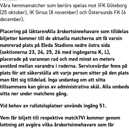
Våra hemmamatcher som berörs spelas mot IFK Göteborg
(25 oktober), IK Sirius (8 november) och Östersunds FK (6
december).
Placering på läktarenAlla årskortsinnehavare som tilldelas
biljetter kommer till de aktuella matcherna att få varsin
numrerad plats på Eleda Stadions nedre östra sida
(sektionerna 23, 24, 25, 26 med ingångarna K, L),
placerade på varannan rad och med minst en meters
avstånd mellan varandra i raderna. Servicevärdar finns på
plats för att säkerställa att varje person sitter på den plats
man fått sig tilldelad. Inga undantag om att sitta
tillsammans kan göras av administrativa skäl. Alla ombeds
sitta ner under matchens gång.
Vid behov av rullstolsplatser används ingång 51.
Vem får biljett till respektive match?Vi kommer genom
lottning att avgöra vilka årskortsinnehavare som får