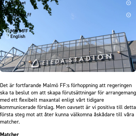
1910 Event
Fotbollsnätverket
Hållbarhet
Partner dam
Matchdag på Eleda Stadion
Fest & Event
P19
Hållbarhet
Om Malmö FF
MFF-museet & rundvandringar
Konferens
F19
Himmelsblå framtid – en match för miljön
Om Malmö FF
Möte
Mitt MFF
P17
MFF i samhället
Kontakt
English
Mässa
F17
Laget för alla
Press och media
Sommarfest
Malmö Trophy
Nattfotboll
Historik – herrlaget
Julshow
Himmelsblå Tillsammans
Historik – damlaget
Inspiration
Karriärakademin
Närstående organisationer
Vanliga frågor om 1910 Event
Grundskolefotboll mot rasismer
Policydokument
Det är fortfarande Malmö FF:s förhoppning att regeringen
Skolakademier
ska ta beslut om att skapa förutsättningar för arrangemang
Personuppgiftspolicy
med ett flexibelt maxantal enligt
vårt tidigare
Fonder
kommunicerade förslag
. Men oavsett är vi positiva till detta
första steg mot att åter kunna välkomna åskådare till våra
matcher.
Matcher