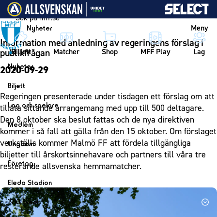
Vidare till innehållet
Meny
Nyheter
Information med anledning av regeringens förslag i
Biljett
Matcher
Shop
MFF Play
Lag
publikfrågan
Nyheter
2020-09-29
Nyheter
Biljett
Regeringen presenterade under tisdagen ett förslag om att
Kalender
Biljett
Lag och spelare
tillåta sittande arrangemang med upp till 500 deltagare.
Årskort herr
Den 8 oktober ska beslut fattas och de nya direktiven
Lag
Medlem
kommer i så fall att gälla från den 15 oktober. Om förslaget
Årskort dam
Herrlaget
Medlemskap i Malmö FF
verkställs kommer Malmö FF att fördela tillgängliga
Ungdom
Mitt MFF
Spelare
biljetter till årskortsinnehavare och partners till våra tre
Årsmöte 2026
MFF Ungdom
Biljetter till bortamatcher
Företag
resterande allsvenska hemmamatcher.
Ledarstab
Sommarfotboll
Biljettvillkor
Bli företagspartner
Damlaget
Eleda Stadion
Skånecupen
Nätverket
Eleda Stadion
Spelare
1910 Event
Fotbollsskolan
Klubbstolar
Erics Bar & Restaurang
Ledarstab