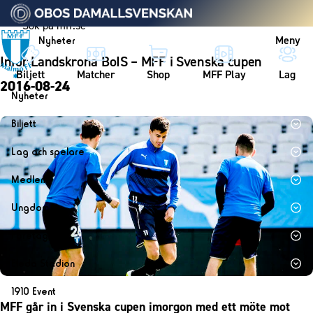
Vidare till innehållet
Meny
Nyheter
Inför Landskrona BoIS – MFF i Svenska cupen
Biljett
Matcher
Shop
MFF Play
Lag
2016-08-24
Nyheter
Nyheter
Biljett
Kalender
Biljett
Lag och spelare
Årskort herr
Lag
Medlem
Årskort dam
Herrlaget
Medlemskap i Malmö FF
Ungdom
Mitt MFF
Spelare
Årsmöte 2026
MFF Ungdom
Biljetter till bortamatcher
Företag
Ledarstab
Sommarfotboll
Biljettvillkor
Bli företagspartner
Damlaget
Eleda Stadion
Skånecupen
Nätverket
Eleda Stadion
Spelare
1910 Event
Fotbollsskolan
Klubbstolar
MFF går in i Svenska cupen imorgon med ett möte mot
Erics Bar & Restaurang
Ledarstab