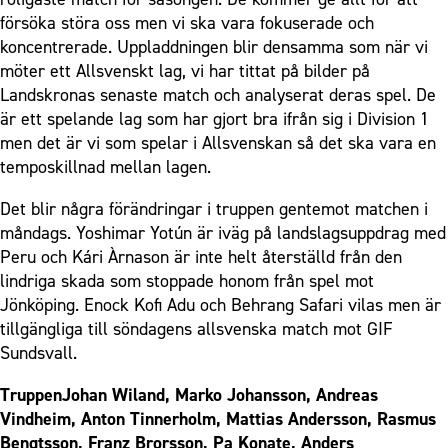
försöka störa oss men vi ska vara fokuserade och
koncentrerade. Uppladdningen blir densamma som när vi
möter ett Allsvenskt lag, vi har tittat på bilder på
Landskronas senaste match och analyserat deras spel. De
är ett spelande lag som har gjort bra ifrån sig i Division 1
men det är vi som spelar i Allsvenskan så det ska vara en
temposkillnad mellan lagen.
Det blir några förändringar i truppen gentemot matchen i
måndags. Yoshimar Yotún är iväg på landslagsuppdrag med
Peru och Kári Àrnason är inte helt återställd från den
lindriga skada som stoppade honom från spel mot
Jönköping. Enock Kofi Adu och Behrang Safari vilas men är
tillgängliga till söndagens allsvenska match mot GIF
Sundsvall.
TruppenJohan Wiland, Marko Johansson, Andreas
Vindheim, Anton Tinnerholm, Mattias Andersson, Rasmus
Bengtsson, Franz Brorsson, Pa Konate, Anders