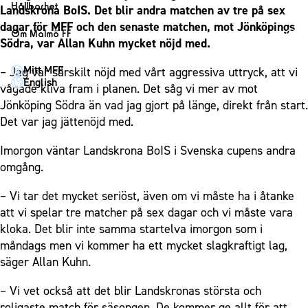
1910 Event
Fotbollsnätverket
Hållbarhet
Landskrona BoIS. Det blir andra matchen av tre på sex
Partner dam
Matchdag på Eleda Stadion
Fest & Event
dagar för MFF och den senaste matchen, mot Jönköpings
P19
Hållbarhet
Om Malmö FF
MFF-museet & rundvandringar
Södra, var Allan Kuhn mycket nöjd med.
Konferens
F19
Himmelsblå framtid – en match för miljön
Om Malmö FF
Möte
Mitt MFF
– Jag var särskilt nöjd med vårt aggressiva uttryck, att vi
P17
MFF i samhället
Kontakt
English
vågade kliva fram i planen. Det såg vi mer av mot
Mässa
F17
Laget för alla
Press och media
Jönköping Södra än vad jag gjort på länge, direkt från start.
Sommarfest
Malmö Trophy
Nattfotboll
Det var jag jättenöjd med.
Historik – herrlaget
Julshow
Himmelsblå Tillsammans
Historik – damlaget
Imorgon väntar Landskrona BoIS i Svenska cupens andra
Inspiration
Karriärakademin
Närstående organisationer
omgång.
Vanliga frågor om 1910 Event
Grundskolefotboll mot rasismer
Policydokument
– Vi tar det mycket seriöst, även om vi måste ha i åtanke
Skolakademier
Personuppgiftspolicy
att vi spelar tre matcher på sex dagar och vi måste vara
Fonder
kloka. Det blir inte samma startelva imorgon som i
måndags men vi kommer ha ett mycket slagkraftigt lag,
säger Allan Kuhn.
– Vi vet också att det blir Landskronas största och
roligaste match för säsongen. De kommer ge allt för att