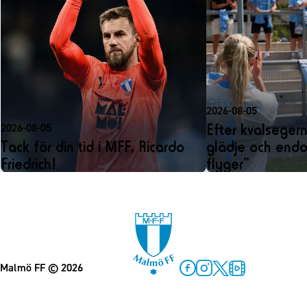
2026-08-05
Efter kvalseger
2026-08-05
Tack för din tid i MFF, Ricardo
glädje och endo
Friedrich!
flyger”
Malmö FF
© 2026
Facebook
Instagram
Twitter
MFF Play