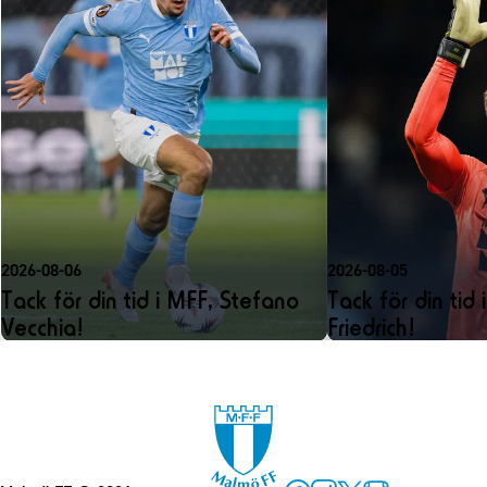
2026-08-06
2026-08-05
Tack för din tid i MFF, Stefano
Tack för din tid 
Vecchia!
Friedrich!