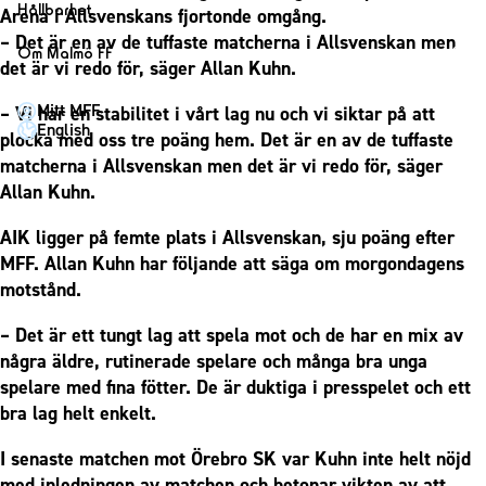
1910 Event
Fotbollsnätverket
Hållbarhet
Arena i Allsvenskans fjortonde omgång.
Partner dam
Matchdag på Eleda Stadion
Fest & Event
– Det är en av de tuffaste matcherna i Allsvenskan men
P19
Hållbarhet
Om Malmö FF
MFF-museet & rundvandringar
det är vi redo för, säger Allan Kuhn.
Konferens
F19
Himmelsblå framtid – en match för miljön
Om Malmö FF
Möte
Mitt MFF
– Vi har en stabilitet i vårt lag nu och vi siktar på att
P17
MFF i samhället
Kontakt
English
plocka med oss tre poäng hem. Det är en av de tuffaste
Mässa
F17
Laget för alla
Press och media
matcherna i Allsvenskan men det är vi redo för, säger
Sommarfest
Malmö Trophy
Nattfotboll
Allan Kuhn.
Historik – herrlaget
Julshow
Himmelsblå Tillsammans
Historik – damlaget
AIK ligger på femte plats i Allsvenskan, sju poäng efter
Inspiration
Karriärakademin
Närstående organisationer
MFF. Allan Kuhn har följande att säga om morgondagens
Vanliga frågor om 1910 Event
Grundskolefotboll mot rasismer
motstånd.
Policydokument
Skolakademier
Personuppgiftspolicy
– Det är ett tungt lag att spela mot och de har en mix av
Fonder
några äldre, rutinerade spelare och många bra unga
spelare med fina fötter. De är duktiga i presspelet och ett
bra lag helt enkelt.
I senaste matchen mot Örebro SK var Kuhn inte helt nöjd
med inledningen av matchen och betonar vikten av att