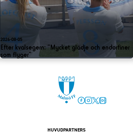
2026-08-05
Efter kvalsegern: ”Mycket glädje och endorfiner
som flyger”
Facebook
Instagram
Twitter
MFF Play
HUVUDPARTNERS