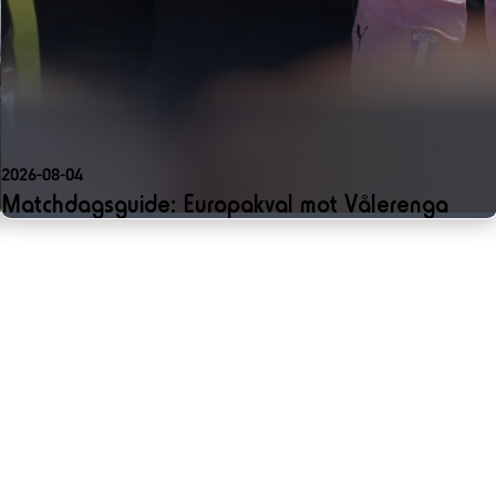
2026-08-04
Matchdagsguide: Europakval mot Vålerenga