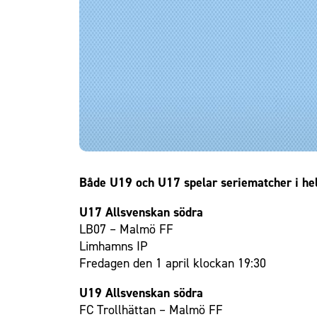
Om Malmö FF
Både U19 och U17 spelar seriematcher i he
U17 Allsvenskan södra
LB07 – Malmö FF
Limhamns IP
Fredagen den 1 april klockan 19:30
U19 Allsvenskan södra
FC Trollhättan – Malmö FF