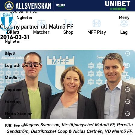
Vidare till innehållet
Meny
Nyheter
Coop ny partner till Malmö FF
Biljett
Matcher
Shop
MFF Play
Lag
2016-03-31
Nyheter
Nyheter
Biljett
Kalender
Biljett
Lag och spelare
Årskort herr
Lag
Medlem
Årskort dam
Herrlaget
Medlemskap i Malmö FF
Ungdom
Mitt MFF
Spelare
Årsmöte 2026
MFF Ungdom
Biljetter till bortamatcher
Företag
Ledarstab
Sommarfotboll
Biljettvillkor
Bli företagspartner
Damlaget
Eleda Stadion
Skånecupen
Nätverket
Eleda Stadion
Spelare
Magnus Svensson, försäljningschef Malmö FF, Pernilla
1910 Event
Fotbollsskolan
Klubbstolar
Sandström, Distriktschef Coop & Niclas Carlnén, VD Malmö FF.
Erics Bar & Restaurang
Ledarstab