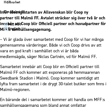
1910 Event
Fotbollsnätverket
Hållbarhet
Partner dam
Matchdag på Eleda Stadion
Fest & Event
P19
Hållbarhet
Inför säsongsstarten av Allsvenskan blir Coop ny
Om Malmö FF
MFF-museet & rundvandringar
Konferens
F19
Himmelsblå framtid – en match för miljön
partner
till Malmö FF. Avtalet sträcker sig över två år och
Om Malmö FF
Möte
innebär att Coop blir Officiell partner och huvudpartner för
Mitt MFF
P17
MFF i samhället
Kontakt
English
MFF:s samhällsengagemang.
Mässa
F17
Laget för alla
Press och media
Sommarfest
– Vi är glada över samarbetet med Coop för vi har många
Malmö Trophy
Nattfotboll
Historik – herrlaget
gemensamma värderingar. Både vi och Coop drivs av att
Julshow
Himmelsblå Tillsammans
Historik – damlaget
vara en god kraft i samhället och vi är båda
Inspiration
Karriärakademin
medlemsägda, säger Niclas Carlnén, vd för Malmö FF.
Närstående organisationer
Vanliga frågor om 1910 Event
Grundskolefotboll mot rasismer
Policydokument
Samarbetet innebär att Coop blir en Officiell partner till
Skolakademier
Malmö FF och kommer att exponeras på hemmaarenan
Personuppgiftspolicy
Swedbank Stadion i Malmö. Coop kommer samtidigt att
Fonder
lyfta fram samarbetet i de drygt 30-talet butiker som finns i
Malmö-regionen.
En bärande del i samarbetet kommer att handla om MFF:s
samhällsengagemang som bland annat omfattar