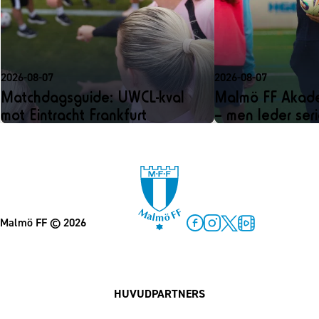
2026-08-07
2026-08-07
Matchdagsguide: UWCL-kval
Malmö FF Akadem
mot Eintracht Frankfurt
– men leder ser
Malmö FF
© 2026
Facebook
Instagram
Twitter
MFF Play
HUVUDPARTNERS