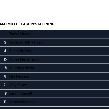
MALMÖ FF - LAGUPPSTÄLLNING
Zecira Musovic
1
Nathalie Hoff Persson
2
Ellen Löfqvist
4
Agnes Mårtensson
15
Courtney Nevin
18
Mia Persson
8
Amy Sayer
21
Larkin Russell
19
Vesna Milivojevic
11