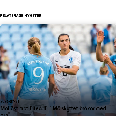
RELATERADE NYHETER
2026-07-31
Mållöst mot Piteå IF: ”Målskyttet bråkar med
oss”