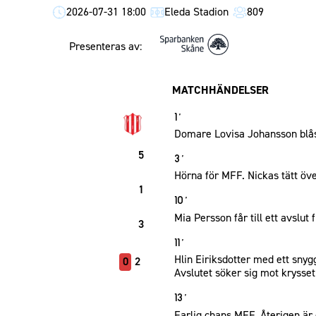
2026-07-31 18:00
Eleda Stadion
809
Presenteras av:
MATCHHÄNDELSER
1´
Domare Lovisa Johansson blås
5
3´
Hörna för MFF. Nickas tätt öve
1
10´
Mia Persson får till ett avslut
3
11´
Hlin Eiriksdotter med ett snygg
0
2
Avslutet söker sig mot krysse
13´
Farlig chans MFF. Återigen är 