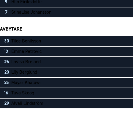
Hlin Eiriksdottir
9
StinaLisa Johansson
7
AVBYTARE
Tilde Benilsson
30
Emma Petrovic
13
Lovisa Breland
26
Lily Berglund
20
Mayar Khatawi
25
Tuva Skoog
16
Älvali Lindström
29