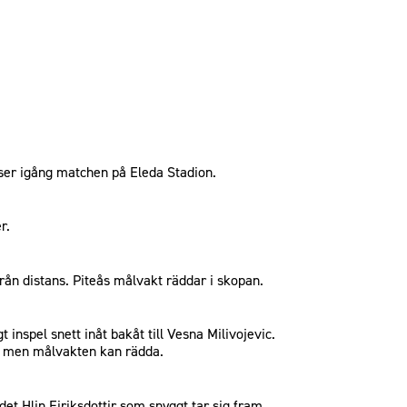
er igång matchen på Eleda Stadion.
r.
 från distans. Piteås målvakt räddar i skopan.
t inspel snett inåt bakåt till Vesna Milivojevic.
t men målvakten kan rädda.
det Hlin Eiriksdottir som snyggt tar sig fram,