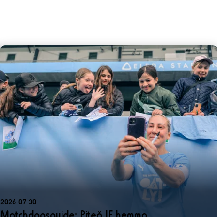
Trippelbyte Piteå IF. Ut går A
Hellekant. In kommer Evelina 
72´
Bollen studsar mellan flera s
spelare får till ett avslut.
74´
Nick utanför av Mia Persson i f
75´
Jätteläge för Tuva Skoog fram
ribban.
79´
Byte Piteå IF. Ut går Julia O
83´
Byte MFF. Ut går Vesna Miliv
84´
2026-07-30
Gult kort till Piteås Evelina M
Matchdagsguide: Piteå IF hemma