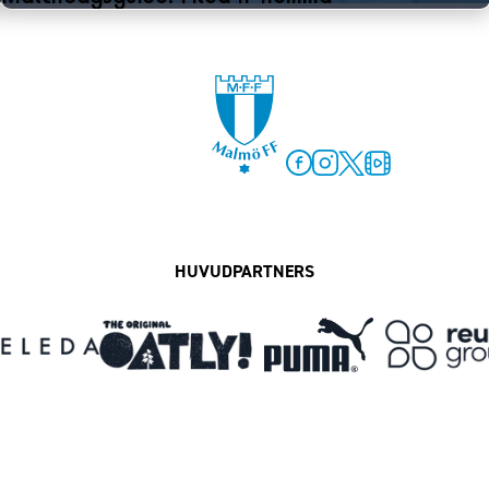
90´+3
Matchen är slut. Mållöst på El
Facebook
Instagram
Twitter
MFF Play
HUVUDPARTNERS