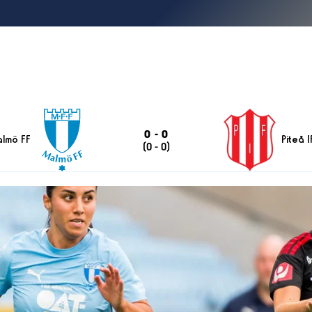
0
-
0
lmö FF
Piteå I
(0 - 0)