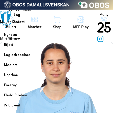
Vidare till innehållet
Meny
Lag
25
Mayar Khatawi
Biljett
Matcher
Shop
MFF Play
Lag
Nyheter
Mittfältare
Nyheter
Instagra
Biljett
Kalender
Biljett
Lag och spelare
Årskort herr
Lag
Medlem
Årskort dam
Herrlaget
Medlemskap i Malmö FF
Ungdom
Mitt MFF
Spelare
Årsmöte 2026
MFF Ungdom
Biljetter till bortamatcher
Företag
Ledarstab
Sommarfotboll
Biljettvillkor
Bli företagspartner
Damlaget
Eleda Stadion
Skånecupen
Nätverket
Eleda Stadion
Spelare
1910 Event
Fotbollsskolan
Klubbstolar
Erics Bar & Restaurang
Ledarstab