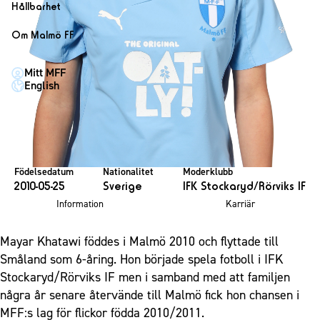
1910 Event
Fotbollsnätverket
Hållbarhet
Partner dam
Matchdag på Eleda Stadion
Fest & Event
P19
Hållbarhet
Om Malmö FF
MFF-museet & rundvandringar
Konferens
F19
Himmelsblå framtid – en match för miljön
Om Malmö FF
Möte
Mitt MFF
P17
MFF i samhället
Kontakt
English
Mässa
F17
Laget för alla
Press och media
Sommarfest
Malmö Trophy
Nattfotboll
Historik – herrlaget
Julshow
Himmelsblå Tillsammans
Historik – damlaget
Inspiration
Karriärakademin
Närstående organisationer
Födelsedatum
Nationalitet
Moderklubb
Vanliga frågor om 1910 Event
2010-05-25
Sverige
IFK Stockaryd/Rörviks IF
Grundskolefotboll mot rasismer
Policydokument
Information
Karriär
Skolakademier
Personuppgiftspolicy
Fonder
Mayar Khatawi föddes i Malmö 2010 och flyttade till
Småland som 6-åring. Hon började spela fotboll i IFK
Stockaryd/Rörviks IF men i samband med att familjen
några år senare återvände till Malmö fick hon chansen i
MFF:s lag för flickor födda 2010/2011.