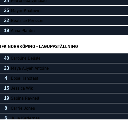
Petronella Winblad
24
Mayar Khatawi
25
Beatrice Persson
22
Anna Plantin
19
IFK NORRKÖPING - LAGUPPSTÄLLNING
Caroline Delisle
40
Maya Aliyah Antoine
23
Ebba Handfast
4
Jessica Wik
15
Sabina Ravnell
19
Carrie Jones
8
Julia Karlernäs
6