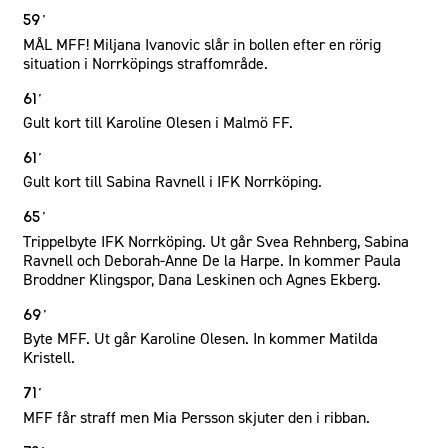
59´
MÅL MFF! Miljana Ivanovic slår in bollen efter en rörig
situation i Norrköpings straffområde.
61´
Gult kort till Karoline Olesen i Malmö FF.
61´
Gult kort till Sabina Ravnell i IFK Norrköping.
65´
Trippelbyte IFK Norrköping. Ut går Svea Rehnberg, Sabina
Ravnell och Deborah-Anne De la Harpe. In kommer Paula
Broddner Klingspor, Dana Leskinen och Agnes Ekberg.
69´
Byte MFF. Ut går Karoline Olesen. In kommer Matilda
Kristell.
71´
MFF får straff men Mia Persson skjuter den i ribban.