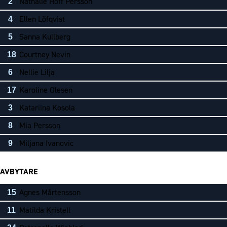
Nathalie Hoff Persson
2
Ellen Löfqvist
4
Sanna Kullberg
5
Courtney Nevin
18
Nellie Lilja
6
Karoline Olesen
17
Katariina Kosola
3
Mia Persson
8
Miljana Ivanovic
9
AVBYTARE
Agnes Mårtensson
15
Matilda Kristell
11