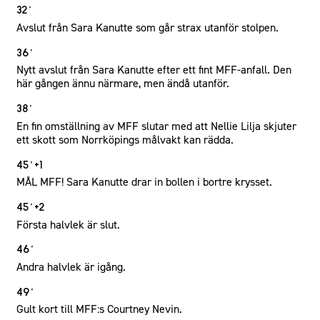
32´
Avslut från Sara Kanutte som går strax utanför stolpen.
36´
Nytt avslut från Sara Kanutte efter ett fint MFF-anfall. Den
här gången ännu närmare, men ändå utanför.
38´
En fin omställning av MFF slutar med att Nellie Lilja skjuter
ett skott som Norrköpings målvakt kan rädda.
45´+1
MÅL MFF! Sara Kanutte drar in bollen i bortre krysset.
45´+2
Första halvlek är slut.
46´
Andra halvlek är igång.
49´
Gult kort till MFF:s Courtney Nevin.