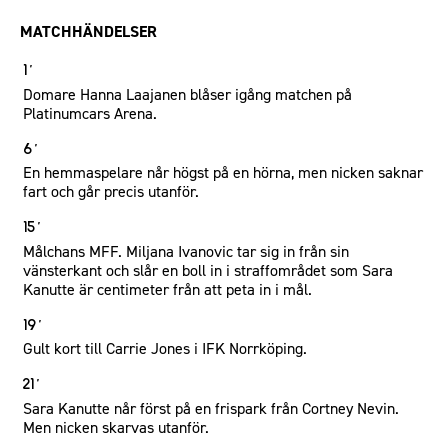
MATCHHÄNDELSER
1´
Domare Hanna Laajanen blåser igång matchen på
Platinumcars Arena.
6´
En hemmaspelare når högst på en hörna, men nicken saknar
fart och går precis utanför.
15´
Målchans MFF. Miljana Ivanovic tar sig in från sin
vänsterkant och slår en boll in i straffområdet som Sara
Kanutte är centimeter från att peta in i mål.
19´
Gult kort till Carrie Jones i IFK Norrköping.
21´
Sara Kanutte når först på en frispark från Cortney Nevin.
Men nicken skarvas utanför.