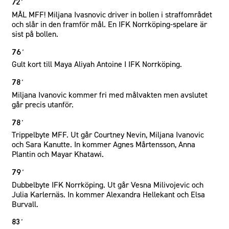
72´
MÅL MFF! Miljana Ivasnovic driver in bollen i straffområdet
och slår in den framför mål. En IFK Norrköping-spelare är
sist på bollen.
76´
Gult kort till Maya Aliyah Antoine I IFK Norrköping.
78´
Miljana Ivanovic kommer fri med målvakten men avslutet
går precis utanför.
78´
Trippelbyte MFF. Ut går Courtney Nevin, Miljana Ivanovic
och Sara Kanutte. In kommer Agnes Mårtensson, Anna
Plantin och Mayar Khatawi.
79´
Dubbelbyte IFK Norrköping. Ut går Vesna Milivojevic och
Julia Karlernäs. In kommer Alexandra Hellekant och Elsa
Burvall.
83´