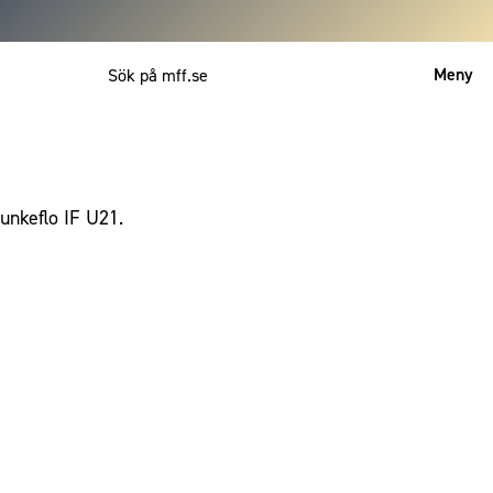
Meny
Mitt MFF
English
nkeflo IF U21.