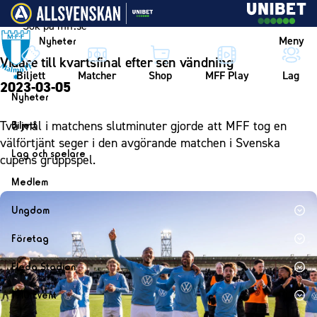
Vidare till innehållet
Meny
Nyheter
Vidare till kvartsfinal efter sen vändning
Biljett
Matcher
Shop
MFF Play
Lag
2023-03-05
Nyheter
Nyheter
Två mål i matchens slutminuter gjorde att MFF tog en
Biljett
Kalender
välförtjänt seger i den avgörande matchen i Svenska
Biljett
Lag och spelare
cupens gruppspel.
Årskort herr
Lag
Medlem
Årskort dam
Herrlaget
Medlemskap i Malmö FF
Ungdom
Mitt MFF
Spelare
Årsmöte 2026
MFF Ungdom
Biljetter till bortamatcher
Företag
Ledarstab
Sommarfotboll
Biljettvillkor
Bli företagspartner
Damlaget
Eleda Stadion
Skånecupen
Nätverket
Eleda Stadion
Spelare
1910 Event
Fotbollsskolan
Klubbstolar
Erics Bar & Restaurang
Ledarstab