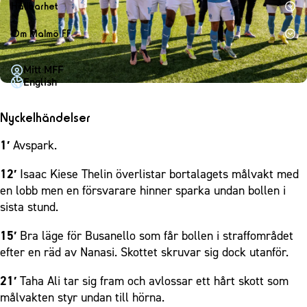
1910 Event
Fotbollsnätverket
Hållbarhet
Partner dam
Matchdag på Eleda Stadion
Fest & Event
P19
Hållbarhet
Om Malmö FF
MFF-museet & rundvandringar
Konferens
F19
Himmelsblå framtid – en match för miljön
Om Malmö FF
Möte
Mitt MFF
P17
MFF i samhället
Kontakt
English
Mässa
F17
Laget för alla
Press och media
Sommarfest
Malmö Trophy
Nattfotboll
Nyckelhändelser
Historik – herrlaget
Julshow
Himmelsblå Tillsammans
Historik – damlaget
1′
Avspark.
Inspiration
Karriärakademin
Närstående organisationer
12′
Isaac Kiese Thelin överlistar bortalagets målvakt med
Vanliga frågor om 1910 Event
Grundskolefotboll mot rasismer
Policydokument
en lobb men en försvarare hinner sparka undan bollen i
Skolakademier
sista stund.
Personuppgiftspolicy
Fonder
15′
Bra läge för Busanello som får bollen i straffområdet
efter en räd av Nanasi. Skottet skruvar sig dock utanför.
21′
Taha Ali tar sig fram och avlossar ett hårt skott som
målvakten styr undan till hörna.