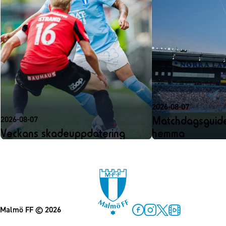
2026-08-07
Matchdagsguide
2026-08-07
Veckans skadeuppdatering
hemma
Malmö FF
© 2026
Facebook
Instagram
Twitter
MFF Play