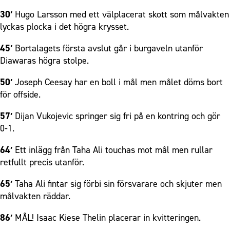
30′
Hugo Larsson med ett välplacerat skott som målvakten
lyckas plocka i det högra krysset.
45′
Bortalagets första avslut går i burgaveln utanför
Diawaras högra stolpe.
50′
Joseph Ceesay har en boll i mål men målet döms bort
för offside.
57′
Dijan Vukojevic springer sig fri på en kontring och gör
0-1.
64′
Ett inlägg från Taha Ali touchas mot mål men rullar
retfullt precis utanför.
65′
Taha Ali fintar sig förbi sin försvarare och skjuter men
målvakten räddar.
86′
MÅL! Isaac Kiese Thelin placerar in kvitteringen.