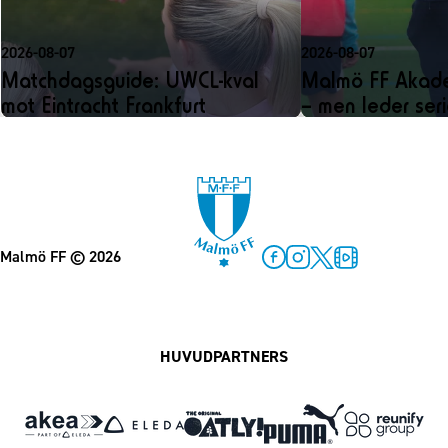
2026-08-07
2026-08-07
Matchdagsguide: UWCL-kval
Malmö FF Akadem
mot Eintracht Frankfurt
– men leder ser
Malmö FF
© 2026
Facebook
Instagram
Twitter
MFF Play
HUVUDPARTNERS