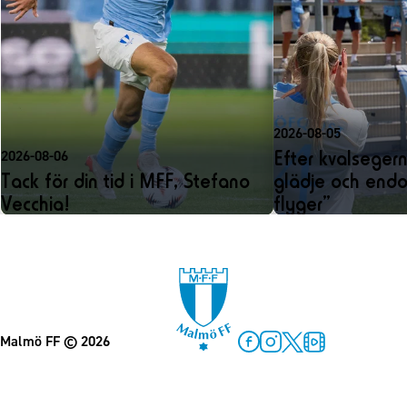
2026-08-05
Efter kvalseger
2026-08-06
Tack för din tid i MFF, Stefano
glädje och endo
Vecchia!
flyger”
Malmö FF
© 2026
Facebook
Instagram
Twitter
MFF Play