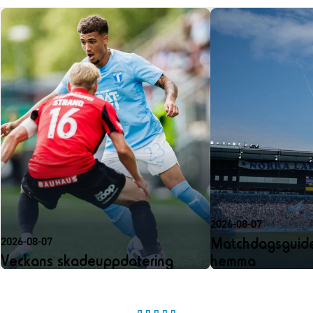
2026-08-07
Matchdagsguide
2026-08-07
Veckans skadeuppdatering
hemma