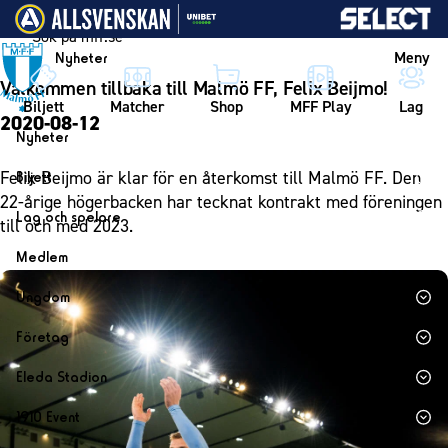
Vidare till innehållet
Meny
Nyheter
Välkommen tillbaka till Malmö FF, Felix Beijmo!
Biljett
Matcher
Shop
MFF Play
Lag
2020-08-12
Nyheter
Nyheter
Felix Beijmo är klar för en återkomst till Malmö FF. Den
Biljett
Kalender
22-årige högerbacken har tecknat kontrakt med föreningen
Biljett
Lag och spelare
till och med 2023.
Årskort herr
Lag
Medlem
Årskort dam
Herrlaget
Medlemskap i Malmö FF
Ungdom
Mitt MFF
Spelare
Årsmöte 2026
MFF Ungdom
Biljetter till bortamatcher
Företag
Ledarstab
Sommarfotboll
Biljettvillkor
Bli företagspartner
Damlaget
Eleda Stadion
Skånecupen
Nätverket
Eleda Stadion
Spelare
1910 Event
Fotbollsskolan
Klubbstolar
Erics Bar & Restaurang
Ledarstab