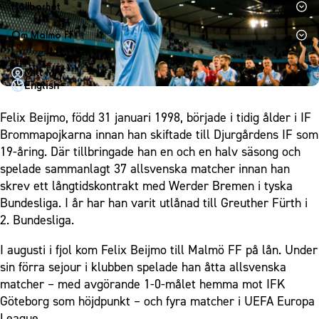
1910 Event
Fotbollsnätverket
Hållbarhet
Partner dam
Matchdag på Eleda Stadion
Fest & Event
P19
Hållbarhet
Om Malmö FF
MFF-museet & rundvandringar
Konferens
F19
Himmelsblå framtid – en match för miljön
Om Malmö FF
Möte
Mitt MFF
P17
MFF i samhället
Kontakt
English
Mässa
F17
Laget för alla
Press och media
Sommarfest
Felix Beijmo, född 31 januari 1998, började i tidig ålder i IF
Malmö Trophy
Nattfotboll
Historik – herrlaget
Brommapojkarna innan han skiftade till Djurgårdens IF som
Julshow
Himmelsblå Tillsammans
Historik – damlaget
19-åring. Där tillbringade han en och en halv säsong och
Inspiration
Karriärakademin
spelade sammanlagt 37 allsvenska matcher innan han
Närstående organisationer
Vanliga frågor om 1910 Event
skrev ett långtidskontrakt med Werder Bremen i tyska
Grundskolefotboll mot rasismer
Policydokument
Bundesliga. I år har han varit utlånad till Greuther Fürth i
Skolakademier
Personuppgiftspolicy
2. Bundesliga.
Fonder
I augusti i fjol kom Felix Beijmo till Malmö FF på lån. Under
sin förra sejour i klubben spelade han åtta allsvenska
matcher – med avgörande 1-0-målet hemma mot IFK
Göteborg som höjdpunkt – och fyra matcher i UEFA Europa
League.