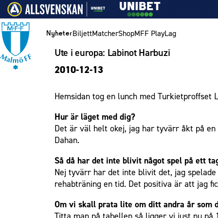
Vidare till innehållet
Biljett
Matcher
Shop
MFF Play
Lag
Nyheter
Ute i europa: Labinot Harbuzi
Nyheter
Biljett
Lag
Medlemskap i Malmö FF
MFF Ungdom
Bli företagspartner
Eleda Stadion
1910 Event
Hållbarhet
Om Malmö FF
Nyheter
2010-12-13
Kalender
Årskort herr
Herrlaget
Årsmöte 2026
Sommarfotboll
Nätverket
Erics Bar & Restaurang
Fest & Event
Kontakt
Himmelsblå framtid – en match för miljön
Biljett
Årskort dam
Skånecupen
Klubbstolar
Matchdag på Eleda Stadion
Konferens
MFF i samhället
Press och media
Spelare
Hemsidan tog en lunch med Turkietproffset Lab
Lag och spelare
Mitt MFF
Fotbollsskolan
Partner dam
MFF-museet & rundvandringar
Möte
Historik – herrlaget
Ledarstab
Laget för alla
Biljetter till bortamatcher
Damlaget
Fotbollsnätverket
Mässa
Historik – damlaget
Nattfotboll
Hur är läget med dig?
Medlem
Det är väl helt okej, jag har tyvärr åkt på
Biljettvillkor
P19
Sommarfest
Närstående organisationer
Spelare
Himmelsblå Tillsammans
Ungdom
Dahan.
F19
Julshow
Policydokument
Ledarstab
Karriärakademin
Företag
Så då har det inte blivit något spel på ett ta
P17
Inspiration
Personuppgiftspolicy
Grundskolefotboll mot rasismer
Nej tyvärr har det inte blivit det, jag spelade
Eleda Stadion
F17
Vanliga frågor om 1910 Event
Skolakademier
rehabträning en tid. Det positiva är att jag f
Malmö Trophy
Fonder
1910 Event
Om vi skall prata lite om ditt andra år som d
Hållbarhet
Titta man på tabellen så ligger vi just nu på