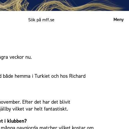
Meny
Mitt MFF
English
ågra veckor nu.
ed både hemma i Turkiet och hos Richard
 november. Efter det har det blivit
llby vilket var helt fantastiskt.
et i klubben?
tför många oavgjorda matcher vilket kostar om