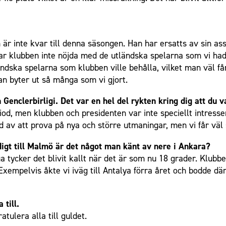
r inte kvar till denna säsongen. Han har ersatts av sin ass
n var klubben inte nöjda med de utländska spelarna som vi had
dska spelarna som klubben ville behålla, vilket man väl får 
an byter ut så många som vi gjort.
Genclerbirligi. Det var en hel del rykten kring dig att du va
iod, men klubben och presidenten var inte speciellt intresse
ad av att prova på nya och större utmaningar, men vi får väl
digt till Malmö är det något man känt av nere i Ankara?
a tycker det blivit kallt när det är som nu 18 grader. Klubb
empelvis åkte vi iväg till Antalya förra året och bodde där 
 till.
tulera alla till guldet.