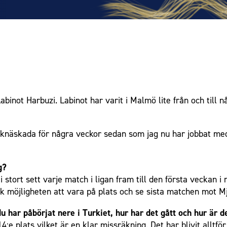
inot Harbuzi. Labinot har varit i Malmö lite från och till n
 en knäskada för några veckor sedan som jag nu har jobbat m
g?
 i stort sett varje match i ligan fram till den första veckan i
ick möjligheten att vara på plats och se sista matchen mot Mjä
u har påbörjat nere i Turkiet, hur har det gått och hur är d
 14:e plats vilket är en klar missräkning. Det har blivit all