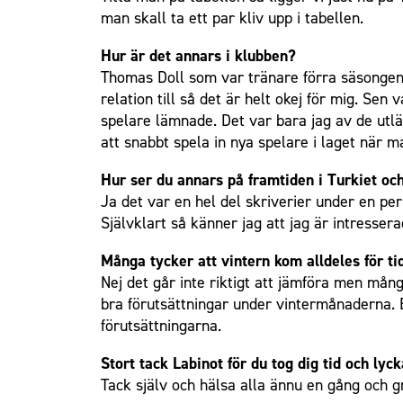
man skall ta ett par kliv upp i tabellen.
Om Malmö FF
Hur är det annars i klubben?
Thomas Doll som var tränare förra säsongen ä
relation till så det är helt okej för mig. Se
spelare lämnade. Det var bara jag av de utlän
att snabbt spela in nya spelare i laget när m
Hur ser du annars på framtiden i Turkiet och 
Ja det var en hel del skriverier under en per
Självklart så känner jag att jag är intresser
Många tycker att vintern kom alldeles för ti
Nej det går inte riktigt att jämföra men mång
bra förutsättningar under vintermånaderna. Ex
förutsättningarna.
Stort tack Labinot för du tog dig tid och lycka
Tack själv och hälsa alla ännu en gång och gra