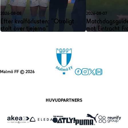
2026-08-08
2026-08-07
Efter kvalförlusten: ”Otroligt
Matchdagsguide
stolt över tjejerna”
mot Eintracht Fr
Malmö FF
© 2026
Facebook
Instagram
Twitter
MFF Play
HUVUDPARTNERS