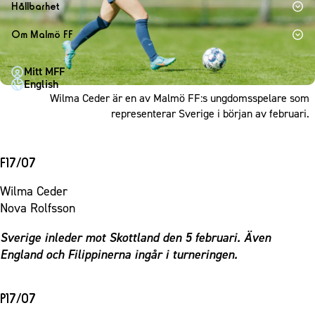
1910 Event
Fotbollsnätverket
Hållbarhet
Partner dam
Matchdag på Eleda Stadion
Fest & Event
P19
Hållbarhet
Om Malmö FF
MFF-museet & rundvandringar
Konferens
F19
Himmelsblå framtid – en match för miljön
Om Malmö FF
Möte
Mitt MFF
P17
MFF i samhället
Kontakt
English
Mässa
F17
Laget för alla
Wilma Ceder är en av Malmö FF:s ungdomsspelare som
Press och media
Sommarfest
representerar Sverige i början av februari.
Malmö Trophy
Nattfotboll
Historik – herrlaget
Julshow
Himmelsblå Tillsammans
Historik – damlaget
Inspiration
F17/07
Karriärakademin
Närstående organisationer
Vanliga frågor om 1910 Event
Grundskolefotboll mot rasismer
Wilma Ceder
Policydokument
Nova Rolfsson
Skolakademier
Personuppgiftspolicy
Fonder
Sverige inleder mot Skottland den 5 februari. Även
England och Filippinerna ingår i turneringen.
P17/07