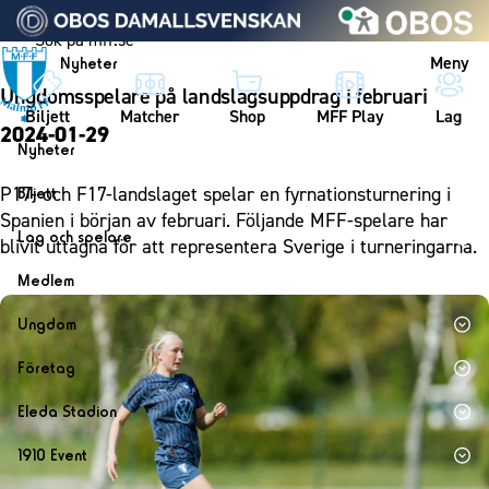
Vidare till innehållet
Meny
Nyheter
Ungdomsspelare på landslagsuppdrag i februari
Biljett
Matcher
Shop
MFF Play
Lag
2024-01-29
Nyheter
Nyheter
P17- och F17-landslaget spelar en fyrnationsturnering i
Biljett
Kalender
Spanien i början av februari. Följande MFF-spelare har
Biljett
Lag och spelare
blivit uttagna för att representera Sverige i turneringarna.
Årskort herr
Lag
Medlem
Årskort dam
Herrlaget
Medlemskap i Malmö FF
Ungdom
Mitt MFF
Spelare
Årsmöte 2026
MFF Ungdom
Biljetter till bortamatcher
Företag
Ledarstab
Sommarfotboll
Biljettvillkor
Bli företagspartner
Damlaget
Eleda Stadion
Skånecupen
Nätverket
Eleda Stadion
Spelare
1910 Event
Fotbollsskolan
Klubbstolar
Erics Bar & Restaurang
Ledarstab