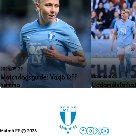
2026-05-29
Matchdagsguide: Växjö DFF
2026-04-23
hemma
Uddamålsförlust 
Malmö FF
© 2026