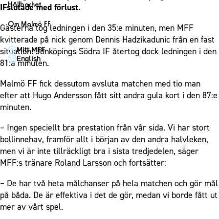
1910 Event
Fotbollsnätverket
Hållbarhet
IFslutade med förlust.
Partner dam
Matchdag på Eleda Stadion
Fest & Event
P19
Hållbarhet
Om Malmö FF
Gästerna tog ledningen i den 35:e minuten, men MFF
MFF-museet & rundvandringar
Konferens
F19
Himmelsblå framtid – en match för miljön
kvitterade på nick genom Dennis Hadzikadunic från en fast
Om Malmö FF
Möte
Mitt MFF
situation. Jönköpings Södra IF återtog dock ledningen i den
P17
MFF i samhället
Kontakt
English
81:a minuten.
Mässa
F17
Laget för alla
Press och media
Sommarfest
Malmö Trophy
Nattfotboll
Malmö FF fick dessutom avsluta matchen med tio man
Historik – herrlaget
Julshow
efter att Hugo Andersson fått sitt andra gula kort i den 87:e
Himmelsblå Tillsammans
Historik – damlaget
minuten.
Inspiration
Karriärakademin
Närstående organisationer
Vanliga frågor om 1910 Event
– Ingen speciellt bra prestation från vår sida. Vi har stort
Grundskolefotboll mot rasismer
Policydokument
bollinnehav, framför allt i början av den andra halvleken,
Skolakademier
Personuppgiftspolicy
men vi är inte tillräckligt bra i sista tredjedelen, säger
Fonder
MFF:s tränare Roland Larsson och fortsätter:
– De har två heta målchanser på hela matchen och gör mål
på båda. De är effektiva i det de gör, medan vi borde fått ut
mer av vårt spel.