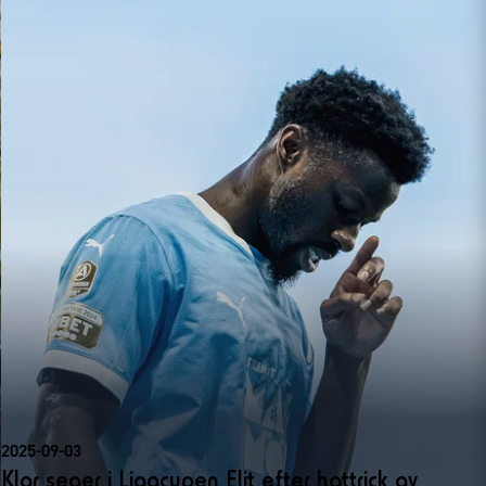
2025-09-03
Klar seger i Ligacupen Elit efter hattrick av