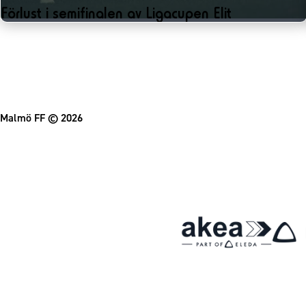
Förlust i semifinalen av Ligacupen Elit
Malmö FF
© 2026