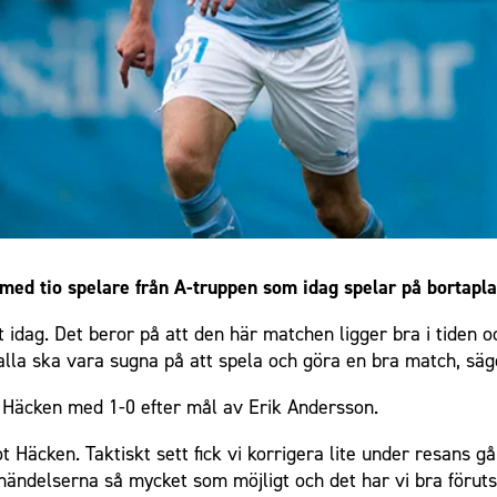
med tio spelare från A-truppen som idag spelar på bortapl
et idag. Det beror på att den här matchen ligger bra i tiden
alla ska vara sugna på att spela och göra en bra match, säg
Häcken med 1-0 efter mål av Erik Andersson.
Häcken. Taktiskt sett fick vi korrigera lite under resans gån
a händelserna så mycket som möjligt och det har vi bra föruts