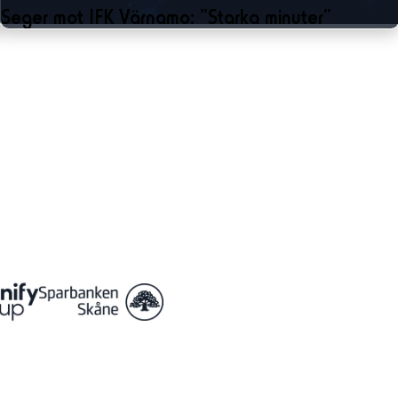
Seger mot IFK Värnamo: ”Starka minuter”