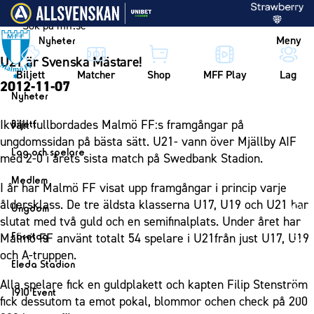
Vidare till innehållet
Meny
Nyheter
U21 är Svenska Mästare!
Biljett
Matcher
Shop
MFF Play
Lag
2012-11-07
Nyheter
Nyheter
Ikväll fullbordades Malmö FF:s framgångar på
Biljett
Kalender
ungdomssidan på bästa sätt. U21- vann över Mjällby AIF
Biljett
Lag och spelare
med 2-0 i årets sista match på Swedbank Stadion.
Årskort herr
Lag
Medlem
I år har Malmö FF visat upp framgångar i princip varje
Årskort dam
Herrlaget
Medlemskap i Malmö FF
åldersklass. De tre äldsta klasserna U17, U19 och U21 har
Ungdom
Mitt MFF
Spelare
slutat med två guld och en semifinalplats. Under året har
Årsmöte 2026
MFF Ungdom
Biljetter till bortamatcher
Företag
Malmö FF använt totalt 54 spelare i U21från just U17, U19
Ledarstab
Sommarfotboll
och A-truppen.
Biljettvillkor
Bli företagspartner
Damlaget
Eleda Stadion
Skånecupen
Nätverket
Alla spelare fick en guldplakett och kapten Filip Stenström
Eleda Stadion
Spelare
1910 Event
Fotbollsskolan
fick dessutom ta emot pokal, blommor ochen check på 200
Klubbstolar
Erics Bar & Restaurang
Ledarstab