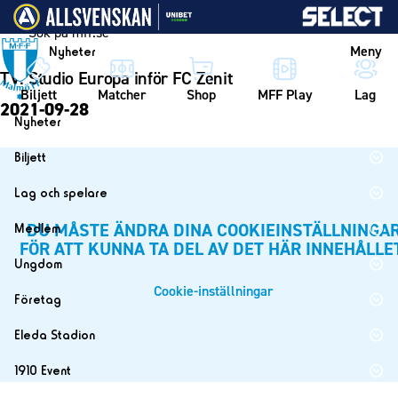
Vidare till innehållet
Meny
Nyheter
TV: Studio Europa inför FC Zenit
Biljett
Matcher
Shop
MFF Play
Lag
2021-09-28
Nyheter
Nyheter
Biljett
Kalender
Biljett
Lag och spelare
Årskort herr
Lag
DU MÅSTE ÄNDRA DINA COOKIEINSTÄLLNINGA
Medlem
Årskort dam
FÖR ATT KUNNA TA DEL AV DET HÄR INNEHÅLLE
Herrlaget
Medlemskap i Malmö FF
Ungdom
Mitt MFF
Spelare
Årsmöte 2026
Cookie-inställningar
MFF Ungdom
Biljetter till bortamatcher
Företag
Ledarstab
Sommarfotboll
Biljettvillkor
Bli företagspartner
Damlaget
Eleda Stadion
Skånecupen
Nätverket
Eleda Stadion
Spelare
1910 Event
Fotbollsskolan
Klubbstolar
Erics Bar & Restaurang
Ledarstab