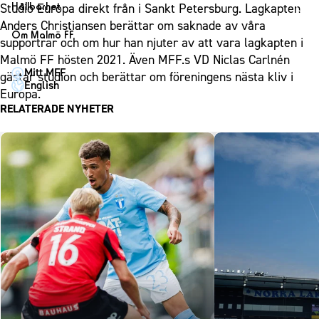
1910 Event
Fotbollsnätverket
Hållbarhet
Studio Europa direkt från i Sankt Petersburg. Lagkapten
Partner dam
Matchdag på Eleda Stadion
Fest & Event
Anders Christiansen berättar om saknade av våra
P19
Hållbarhet
Om Malmö FF
MFF-museet & rundvandringar
supportrar och om hur han njuter av att vara lagkapten i
Konferens
F19
Himmelsblå framtid – en match för miljön
Om Malmö FF
Malmö FF hösten 2021. Även MFF.s VD Niclas Carlnén
Möte
Mitt MFF
P17
MFF i samhället
gästar studion och berättar om föreningens nästa kliv i
Kontakt
English
Mässa
Europa.
F17
Laget för alla
Press och media
RELATERADE NYHETER
Sommarfest
Malmö Trophy
Nattfotboll
Historik – herrlaget
Julshow
Himmelsblå Tillsammans
Historik – damlaget
Inspiration
Karriärakademin
Närstående organisationer
Vanliga frågor om 1910 Event
Grundskolefotboll mot rasismer
Policydokument
Skolakademier
Personuppgiftspolicy
Fonder