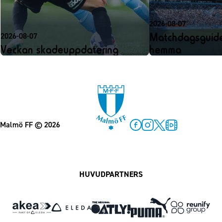
2026-08-07
Matchdagsguide
2026-08-07
Veckan skadeuppdatering
hemma
Malmö FF
© 2026
Facebook
Instagram
Twitter
MFF Play
HUVUDPARTNERS