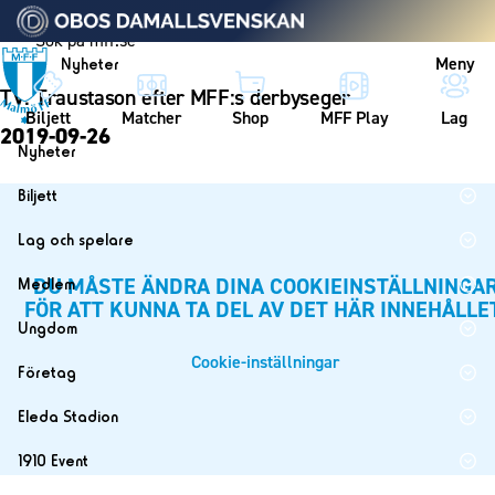
Vidare till innehållet
Meny
Nyheter
TV: Traustason efter MFF:s derbyseger
Biljett
Matcher
Shop
MFF Play
Lag
2019-09-26
Nyheter
Nyheter
Biljett
Kalender
Biljett
Lag och spelare
Årskort herr
Lag
DU MÅSTE ÄNDRA DINA COOKIEINSTÄLLNINGA
Medlem
Årskort dam
FÖR ATT KUNNA TA DEL AV DET HÄR INNEHÅLLE
Herrlaget
Medlemskap i Malmö FF
Ungdom
Mitt MFF
Spelare
Årsmöte 2026
Cookie-inställningar
MFF Ungdom
Biljetter till bortamatcher
Företag
Ledarstab
Sommarfotboll
Biljettvillkor
Bli företagspartner
Damlaget
Eleda Stadion
Skånecupen
Nätverket
Eleda Stadion
Spelare
1910 Event
Fotbollsskolan
Klubbstolar
Erics Bar & Restaurang
Ledarstab