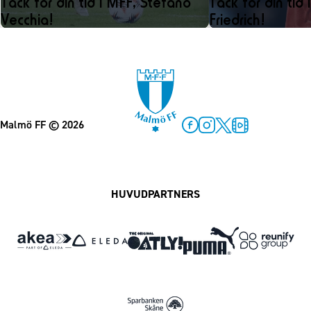
Tack för din tid i MFF, Stefano
Tack för din tid 
Vecchia!
Friedrich!
Malmö FF
© 2026
Facebook
Instagram
Twitter
MFF Play
HUVUDPARTNERS