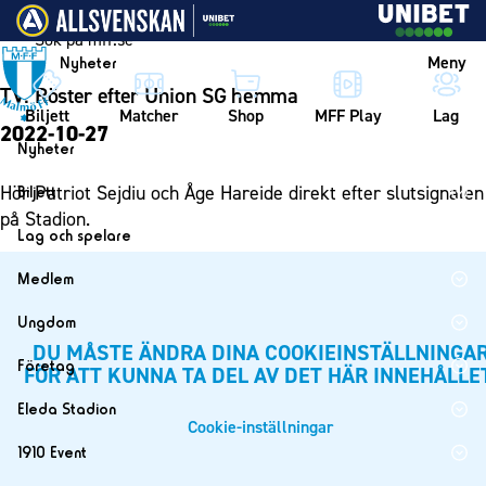
Vidare till innehållet
Meny
Nyheter
TV: Röster efter Union SG hemma
Biljett
Matcher
Shop
MFF Play
Lag
2022-10-27
Nyheter
Nyheter
Hör Patriot Sejdiu och Åge Hareide direkt efter slutsignalen
Biljett
Kalender
på Stadion.
Biljett
Lag och spelare
Årskort herr
Lag
Medlem
Årskort dam
Herrlaget
Medlemskap i Malmö FF
Ungdom
Mitt MFF
Spelare
Årsmöte 2026
DU MÅSTE ÄNDRA DINA COOKIEINSTÄLLNINGA
MFF Ungdom
Biljetter till bortamatcher
Företag
FÖR ATT KUNNA TA DEL AV DET HÄR INNEHÅLLE
Ledarstab
Sommarfotboll
Biljettvillkor
Bli företagspartner
Damlaget
Eleda Stadion
Skånecupen
Cookie-inställningar
Nätverket
Eleda Stadion
Spelare
1910 Event
Fotbollsskolan
Klubbstolar
Erics Bar & Restaurang
Ledarstab