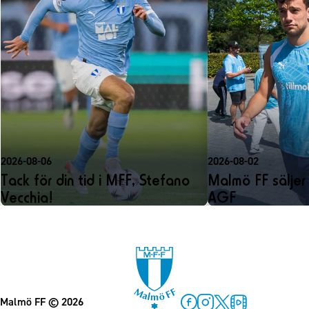
2026-08-06
2026-08-02
Tack för din tid i MFF, Stefano
Malmö FF säljer C
Vecchia!
AGF
Malmö FF
© 2026