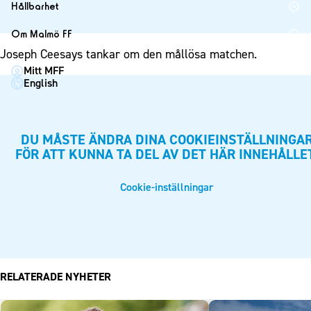
1910 Event
Fotbollsnätverket
Hållbarhet
Partner dam
Matchdag på Eleda Stadion
Fest & Event
P19
Hållbarhet
Om Malmö FF
MFF-museet & rundvandringar
Konferens
F19
Himmelsblå framtid – en match för miljön
Joseph Ceesays tankar om den mållösa matchen.
Om Malmö FF
Möte
Mitt MFF
P17
MFF i samhället
Kontakt
English
Mässa
F17
Laget för alla
Press och media
Sommarfest
Malmö Trophy
Nattfotboll
Historik – herrlaget
Julshow
DU MÅSTE ÄNDRA DINA COOKIEINSTÄLLNINGA
Himmelsblå Tillsammans
Historik – damlaget
FÖR ATT KUNNA TA DEL AV DET HÄR INNEHÅLLE
Inspiration
Karriärakademin
Närstående organisationer
Vanliga frågor om 1910 Event
Grundskolefotboll mot rasismer
Cookie-inställningar
Policydokument
Skolakademier
Personuppgiftspolicy
Fonder
RELATERADE NYHETER