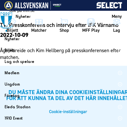
Vidare till innehållet
Meny
Nyheter
TV: Presskonferens och intervju efter IFK Värnamo
Biljett
Matcher
Shop
MFF Play
Lag
2022-10-09
Nyheter
Nyheter
Åge Hareide och Kim Hellberg på presskonferensen efter
Biljett
Kalender
matchen.
Biljett
Lag och spelare
Årskort herr
Lag
Medlem
Årskort dam
Herrlaget
Medlemskap i Malmö FF
Ungdom
Mitt MFF
Spelare
Årsmöte 2026
DU MÅSTE ÄNDRA DINA COOKIEINSTÄLLNINGA
MFF Ungdom
Biljetter till bortamatcher
Företag
FÖR ATT KUNNA TA DEL AV DET HÄR INNEHÅLLE
Ledarstab
Sommarfotboll
Biljettvillkor
Bli företagspartner
Damlaget
Eleda Stadion
Skånecupen
Cookie-inställningar
Nätverket
Eleda Stadion
Spelare
1910 Event
Fotbollsskolan
Klubbstolar
Erics Bar & Restaurang
Ledarstab