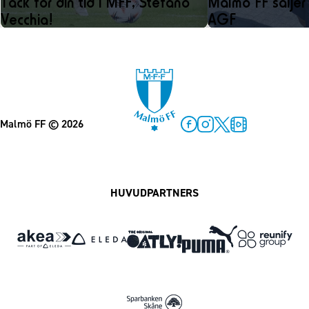
Tack för din tid i MFF, Stefano
Malmö FF säljer C
Vecchia!
AGF
Malmö FF
© 2026
Facebook
Instagram
Twitter
MFF Play
HUVUDPARTNERS