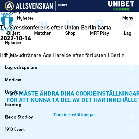
Vidare till innehållet
Meny
Nyheter
TV: Presskonferens efter Union Berlin borta
Biljett
Matcher
Shop
MFF Play
Lag
2022-10-14
Nyheter
Nyheter
Hör huvudtränare Åge Hareide efter förlusten i Berlin.
Biljett
Kalender
Biljett
Lag och spelare
Årskort herr
Lag
Medlem
Årskort dam
Herrlaget
Medlemskap i Malmö FF
Ungdom
DU MÅSTE ÄNDRA DINA COOKIEINSTÄLLNINGA
Mitt MFF
Spelare
FÖR ATT KUNNA TA DEL AV DET HÄR INNEHÅLLE
Årsmöte 2026
MFF Ungdom
Biljetter till bortamatcher
Företag
Ledarstab
Sommarfotboll
Biljettvillkor
Bli företagspartner
Cookie-inställningar
Damlaget
Eleda Stadion
Skånecupen
Nätverket
Eleda Stadion
Spelare
1910 Event
Fotbollsskolan
Klubbstolar
Erics Bar & Restaurang
Ledarstab