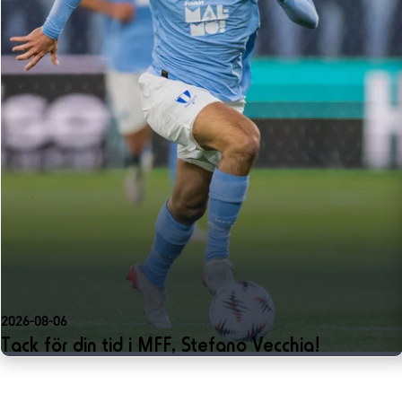
Om Malmö FF
2026-08-06
Tack för din tid i MFF, Stefano Vecchia!