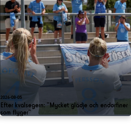
2026-08-05
Efter kvalsegern: ”Mycket glädje och endorfiner
som flyger”