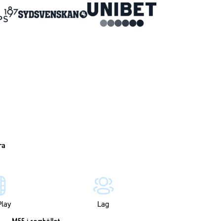
lay
Lag