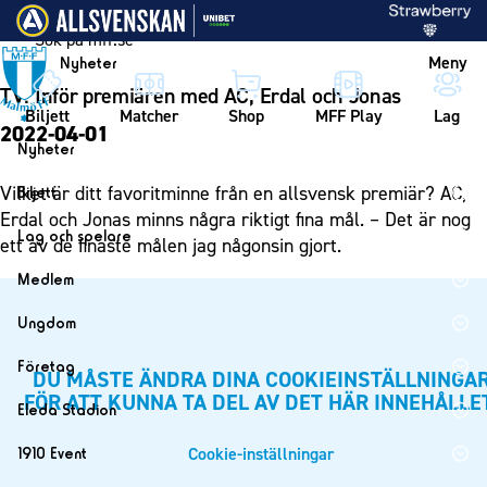
Vidare till innehållet
Meny
Nyheter
TV: Inför premiären med AC, Erdal och Jonas
Biljett
Matcher
Shop
MFF Play
Lag
2022-04-01
Nyheter
Nyheter
Vilket är ditt favoritminne från en allsvensk premiär? AC,
Biljett
Kalender
Erdal och Jonas minns några riktigt fina mål. – Det är nog
Biljett
Lag och spelare
ett av de finaste målen jag någonsin gjort.
Årskort herr
Lag
Medlem
Årskort dam
Herrlaget
Medlemskap i Malmö FF
Ungdom
Mitt MFF
Spelare
Årsmöte 2026
MFF Ungdom
Biljetter till bortamatcher
Företag
Ledarstab
DU MÅSTE ÄNDRA DINA COOKIEINSTÄLLNINGA
Sommarfotboll
FÖR ATT KUNNA TA DEL AV DET HÄR INNEHÅLLE
Biljettvillkor
Bli företagspartner
Damlaget
Eleda Stadion
Skånecupen
Nätverket
Eleda Stadion
Spelare
Cookie-inställningar
1910 Event
Fotbollsskolan
Klubbstolar
Erics Bar & Restaurang
Ledarstab