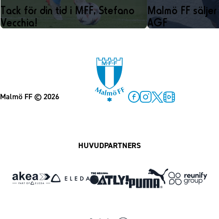
Tack för din tid i MFF, Stefano
Malmö FF säljer C
Vecchia!
AGF
Malmö FF
© 2026
Facebook
Instagram
Twitter
MFF Play
HUVUDPARTNERS