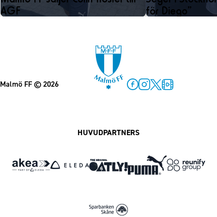
AGF
för Diego”
Malmö FF
© 2026
Facebook
Instagram
Twitter
MFF Play
HUVUDPARTNERS