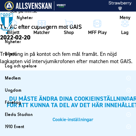
Vidare till innehållet
Meny
Nyheter
TV: AC efter cupsegern mot GAIS
Biljett
Matcher
Shop
MFF Play
Lag
2022-02-20
Nyheter
Nyheter
Tre poäng in på kontot och fem mål framåt. En nöjd
Biljett
Kalender
lagkapten vid intervjumikrofonen efter matchen mot GAIS.
Biljett
Lag och spelare
Årskort herr
Lag
Medlem
Årskort dam
Herrlaget
Medlemskap i Malmö FF
Ungdom
Mitt MFF
Spelare
Årsmöte 2026
DU MÅSTE ÄNDRA DINA COOKIEINSTÄLLNINGA
MFF Ungdom
Biljetter till bortamatcher
Företag
FÖR ATT KUNNA TA DEL AV DET HÄR INNEHÅLLE
Ledarstab
Sommarfotboll
Biljettvillkor
Bli företagspartner
Damlaget
Eleda Stadion
Skånecupen
Cookie-inställningar
Nätverket
Eleda Stadion
Spelare
1910 Event
Fotbollsskolan
Klubbstolar
Erics Bar & Restaurang
Ledarstab