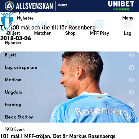
Vidare till innehållet
Meny
Nyheter
TV: 100 mål och lite till för Rosenberg
Biljett
Matcher
Shop
MFF Play
Lag
2018-03-06
Nyheter
Nyheter
Biljett
Kalender
Biljett
Lag och spelare
Årskort herr
Lag
Medlem
Årskort dam
Herrlaget
Medlemskap i Malmö FF
Ungdom
Mitt MFF
Spelare
Årsmöte 2026
MFF Ungdom
Biljetter till bortamatcher
Företag
Ledarstab
Sommarfotboll
Biljettvillkor
Bli företagspartner
Damlaget
Eleda Stadion
Skånecupen
Nätverket
Eleda Stadion
Spelare
1910 Event
Fotbollsskolan
Klubbstolar
101 mål i MFF-tröjan. Det är Markus Rosenbergs
Erics Bar & Restaurang
Ledarstab