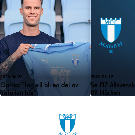
2026-06-26
2026-06-12
Garcia: ”Jag vill bli en del av
Se P17 Allsvens
historien här”
BK Häcken