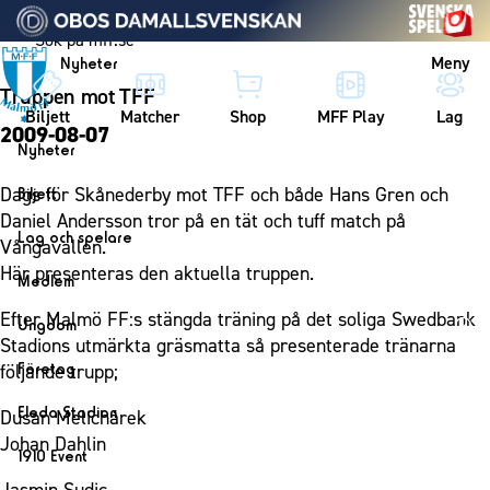
Vidare till innehållet
Meny
Nyheter
Truppen mot TFF
Biljett
Matcher
Shop
MFF Play
Lag
2009-08-07
Nyheter
Nyheter
Dags för Skånederby mot TFF och både Hans Gren och
Biljett
Kalender
Daniel Andersson tror på en tät och tuff match på
Biljett
Lag och spelare
Vångavallen.
Årskort herr
Lag
Här presenteras den aktuella truppen.
Medlem
Årskort dam
Herrlaget
Medlemskap i Malmö FF
Efter Malmö FF:s stängda träning på det soliga Swedbank
Ungdom
Mitt MFF
Spelare
Stadions utmärkta gräsmatta så presenterade tränarna
Årsmöte 2026
MFF Ungdom
Biljetter till bortamatcher
Företag
följande trupp;
Ledarstab
Sommarfotboll
Biljettvillkor
Bli företagspartner
Damlaget
Eleda Stadion
Dusan Melichárek
Skånecupen
Nätverket
Johan Dahlin
Eleda Stadion
Spelare
1910 Event
Fotbollsskolan
Klubbstolar
Erics Bar & Restaurang
Ledarstab