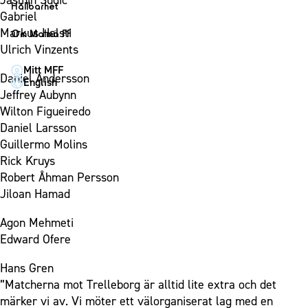
Jasmin Sudic
1910 Event
Fotbollsnätverket
Hållbarhet
Partner dam
Gabriel
Matchdag på Eleda Stadion
Fest & Event
P19
Hållbarhet
Markus Halsti
Om Malmö FF
MFF-museet & rundvandringar
Konferens
Ulrich Vinzents
F19
Himmelsblå framtid – en match för miljön
Om Malmö FF
Möte
Mitt MFF
P17
MFF i samhället
Kontakt
Daniel Andersson
English
Mässa
F17
Laget för alla
Jeffrey Aubynn
Press och media
Sommarfest
Wilton Figueiredo
Malmö Trophy
Nattfotboll
Historik – herrlaget
Daniel Larsson
Julshow
Himmelsblå Tillsammans
Historik – damlaget
Guillermo Molins
Inspiration
Karriärakademin
Rick Kruys
Närstående organisationer
Vanliga frågor om 1910 Event
Robert Åhman Persson
Grundskolefotboll mot rasismer
Policydokument
Jiloan Hamad
Skolakademier
Personuppgiftspolicy
Agon Mehmeti
Fonder
Edward Ofere
Hans Gren
”Matcherna mot Trelleborg är alltid lite extra och det
märker vi av. Vi möter ett välorganiserat lag med en