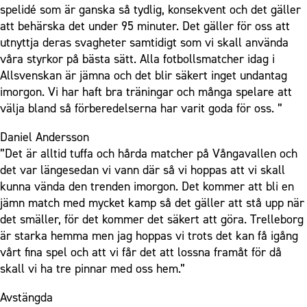
spelidé som är ganska så tydlig, konsekvent och det gäller
att behärska det under 95 minuter. Det gäller för oss att
utnyttja deras svagheter samtidigt som vi skall använda
våra styrkor på bästa sätt. Alla fotbollsmatcher idag i
Allsvenskan är jämna och det blir säkert inget undantag
imorgon. Vi har haft bra träningar och många spelare att
välja bland så förberedelserna har varit goda för oss. ”
Daniel Andersson
”Det är alltid tuffa och hårda matcher på Vångavallen och
det var längesedan vi vann där så vi hoppas att vi skall
kunna vända den trenden imorgon. Det kommer att bli en
jämn match med mycket kamp så det gäller att stå upp när
det smäller, för det kommer det säkert att göra. Trelleborg
är starka hemma men jag hoppas vi trots det kan få igång
vårt fina spel och att vi får det att lossna framåt för då
skall vi ha tre pinnar med oss hem.”
Avstängda