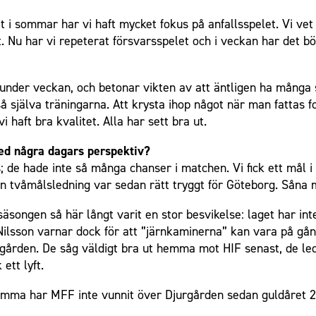
 i sommar har vi haft mycket fokus på anfallsspelet. Vi vet 
let. Nu har vi repeterat försvarsspelet och i veckan har det b
under veckan, och betonar vikten av att äntligen ha många s
 själva träningarna. Att krysta ihop något när man fattas fol
haft bra kvalitet. Alla har sett bra ut.
ed några dagars perspektiv?
s; de hade inte så många chanser i matchen. Vi fick ett mål i 
 en tvåmålsledning var sedan rätt tryggt för Göteborg. Såna
songen så här långt varit en stor besvikelse: laget har int
ilsson varnar dock för att ”järnkaminerna” kan vara på gån
rgården. De såg väldigt bra ut hemma mot HIF senast, de le
ett lyft.
mma har MFF inte vunnit över Djurgården sedan guldåret 200