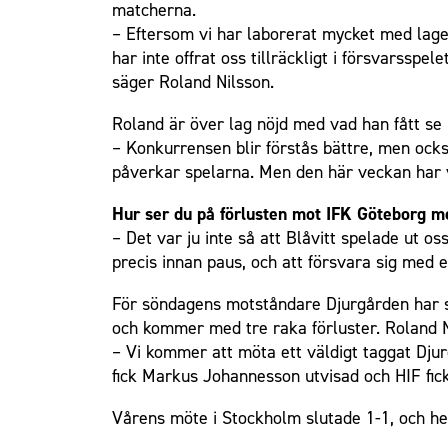
matcherna.
– Eftersom vi har laborerat mycket med laget
har inte offrat oss tillräckligt i försvarsspe
säger Roland Nilsson.
Roland är över lag nöjd med vad han fått se 
– Konkurrensen blir förstås bättre, men också
påverkar spelarna. Men den här veckan har vi 
Hur ser du på förlusten mot IFK Göteborg m
– Det var ju inte så att Blåvitt spelade ut os
precis innan paus, och att försvara sig med
För söndagens motståndare Djurgården har sä
och kommer med tre raka förluster. Roland N
– Vi kommer att möta ett väldigt taggat Dju
fick Markus Johannesson utvisad och HIF fick 
Vårens möte i Stockholm slutade 1-1, och he