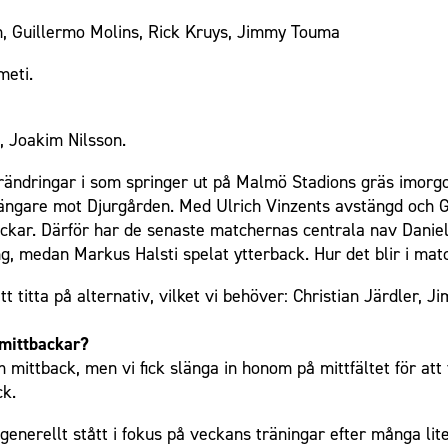
n, Guillermo Molins, Rick Kruys, Jimmy Touma
meti.
, Joakim Nilsson.
rändringar i som springer ut på Malmö Stadions gräs imorgon 
are mot Djurgården. Med Ulrich Vinzents avstängd och Gab
 backar. Därför har de senaste matchernas centrala nav Dan
, medan Markus Halsti spelat ytterback. Hur det blir i matc
att titta på alternativ, vilket vi behöver: Christian Järdler, 
 mittbackar?
ittback, men vi fick slänga in honom på mittfältet för att 
ck.
enerellt stått i fokus på veckans träningar efter många lite