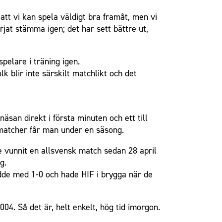
att vi kan spela väldigt bra framåt, men vi
örjat stämma igen; det har sett bättre ut,
pelare i träning igen.
k blir inte särskilt matchlikt och det
näsan direkt i första minuten och ett till
 matcher får man under en säsong.
e vunnit en allsvensk match sedan 28 april
g.
dde med 1-0 och hade HIF i brygga när de
4. Så det är, helt enkelt, hög tid imorgon.