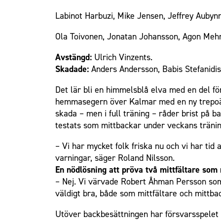
Labinot Harbuzi, Mike Jensen, Jeffrey Aubyn
Om Malmö FF
Ola Toivonen, Jonatan Johansson, Agon Meh
Avstängd:
Ulrich Vinzents.
Skadade:
Anders Andersson, Babis Stefanidis
Det lär bli en himmelsblå elva med en del fö
hemmasegern över Kalmar med en ny trepoäng
skada – men i full träning – råder brist på
testats som mittbackar under veckans träning
– Vi har mycket folk friska nu och vi har tid 
varningar, säger Roland Nilsson.
En nödlösning att pröva två mittfältare som
– Nej. Vi värvade Robert Åhman Persson som m
väldigt bra, både som mittfältare och mittba
Utöver backbesättningen har försvarsspelet g