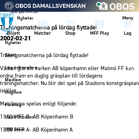
Vidare till innehållet
Meny
Nyheter
Träningsmatcherna på lördag flyttade!
Biljett
Matcher
Shop
MFF Play
Lag
2002-02-21
Nyheter
Nyheter
Träningsmatcherna på lördag flyttade!
Biljett
Kalender
Biljett
Lag och spelare
Vädret gör att varken AB köpenhamn eller Malmö FF kan
Årskort herr
ordna fram en duglig gräsplan till lördagens
Lag
Medlem
träningsmatcher. Nu blir det spel på Stadions konstgräsplan
Årskort dam
Herrlaget
Medlemskap i Malmö FF
istället.
Ungdom
Mitt MFF
Spelare
Årsmöte 2026
MFF Ungdom
Matcherna spelas enligt följande:
Biljetter till bortamatcher
Företag
Ledarstab
Sommarfotboll
Biljettvillkor
Bli företagspartner
11.00 MFF B- AB Köpenhamn B
Damlaget
Eleda Stadion
Skånecupen
Nätverket
Eleda Stadion
Spelare
13.00 MFF A- AB Köpenhamn A
1910 Event
Fotbollsskolan
Klubbstolar
Erics Bar & Restaurang
Ledarstab