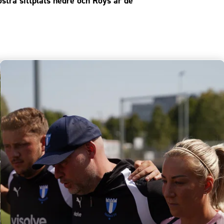
östra sittplats nedre och Roys är de