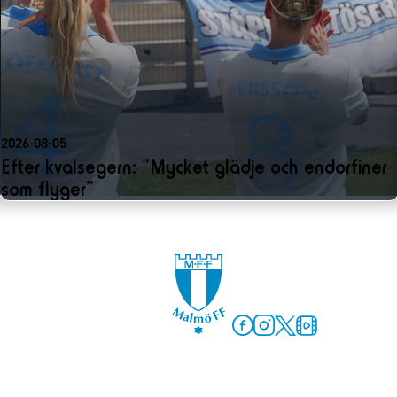
2026-08-05
Efter kvalsegern: ”Mycket glädje och endorfiner
som flyger”
Facebook
Instagram
Twitter
MFF Play