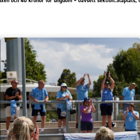
vuxen och 40 kronor för ungdom – oavsett sektion.Ståplats, 