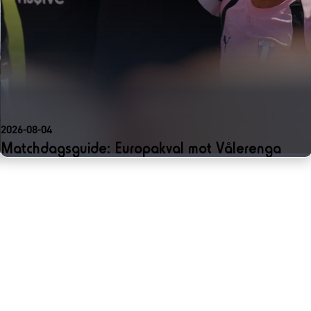
2026-08-04
Matchdagsguide: Europakval mot Vålerenga