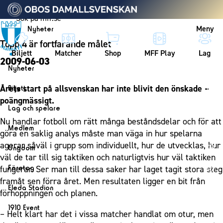
Vidare till innehållet
Meny
Nyheter
Topp 4 är fortfarande målet
Biljett
Matcher
Shop
MFF Play
Lag
2009-06-03
Nyheter
Nyheter
Årets start på allsvenskan har inte blivit den önskade –
Biljett
Kalender
poängmässigt.
Biljett
Lag och spelare
Årskort herr
Nu handlar fotboll om rätt många beståndsdelar och för att
Lag
Medlem
göra en saklig analys måste man väga in hur spelarna
Årskort dam
Herrlaget
Medlemskap i Malmö FF
agerar såväl i grupp som individuellt, hur de utvecklas, hur
Ungdom
Mitt MFF
Spelare
väl de tar till sig taktiken och naturligtvis hur väl taktiken
Årsmöte 2026
MFF Ungdom
Biljetter till bortamatcher
Företag
fungerar. Ser man till dessa saker har laget tagit stora steg
Ledarstab
Sommarfotboll
framåt sen förra året. Men resultaten ligger en bit från
Biljettvillkor
Bli företagspartner
Damlaget
Eleda Stadion
förhoppningen och planen.
Skånecupen
Nätverket
Eleda Stadion
Spelare
1910 Event
Fotbollsskolan
– Helt klart har det i vissa matcher handlat om otur, men
Klubbstolar
Erics Bar & Restaurang
Ledarstab