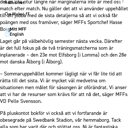
1910 Event
det är inte otur längre när marginalerna inte är med oss i
Fotbollsnätverket
Hållbarhet
Partner dam
Matchdag på Eleda Stadion
match efter match. Nu gäller det att vi använder uppehållet
Fest & Event
P19
Hållbarhet
Om Malmö FF
till att jobba med de sista detaljerna så att vi också får
MFF-museet & rundvandringar
Konferens
F19
Himmelsblå framtid – en match för miljön
poängen med oss framöver, säger MFFs Sportchef Hasse
Om Malmö FF
Möte
Borg.
Mitt MFF
P17
MFF i samhället
Kontakt
English
Mässa
F17
Laget för alla
Laget går på välbehövlig semester nästa vecka. Därefter
Press och media
Sommarfest
är det full fokus på de två träningsmatcherna som är
Malmö Trophy
Nattfotboll
Historik – herrlaget
inplanerade – den 23e mot Elfsborg (i Lomma) och den 28e
Julshow
Himmelsblå Tillsammans
Historik – damlaget
mot danska Ålborg (i Ålborg).
Inspiration
Karriärakademin
Närstående organisationer
Vanliga frågor om 1910 Event
– Sommaruppehållet kommer lägligt när vi får lite tid att
Grundskolefotboll mot rasismer
Policydokument
rätta till det sista. Vi är mycket väl medvetna om
Skolakademier
Personuppgiftspolicy
situationen men målet för säsongen är oförändrat. Vi anser
Fonder
att vi har de resurser som krävs för att nå det, säger MFFs
VD Pelle Svensson.
På pluskontot bokför vi också att vi fortfarande är
obesegrade på Swedbank Stadion, vår hemmaborg. Tack
alla som har varit där och stöttat oss. Ni är fantastiska.