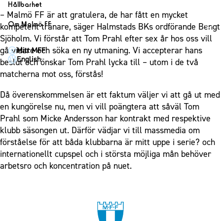
1910 Event
Fotbollsnätverket
Hållbarhet
Partner dam
Matchdag på Eleda Stadion
– Malmö FF är att gratulera, de har fått en mycket
Fest & Event
P19
Hållbarhet
Om Malmö FF
kompetent tränare, säger Halmstads BKs ordförande Bengt
MFF-museet & rundvandringar
Konferens
F19
Himmelsblå framtid – en match för miljön
Sjöholm. Vi förstår att Tom Prahl efter sex år hos oss vill
Om Malmö FF
Möte
gå vidare och söka en ny utmaning. Vi accepterar hans
Mitt MFF
P17
MFF i samhället
Kontakt
English
beslut och önskar Tom Prahl lycka till – utom i de två
Mässa
F17
Laget för alla
Press och media
matcherna mot oss, förstås!
Sommarfest
Malmö Trophy
Nattfotboll
Historik – herrlaget
Då överenskommelsen är ett faktum väljer vi att gå ut med
Julshow
Himmelsblå Tillsammans
Historik – damlaget
en kungörelse nu, men vi vill poängtera att såväl Tom
Inspiration
Karriärakademin
Prahl som Micke Andersson har kontrakt med respektive
Närstående organisationer
Vanliga frågor om 1910 Event
klubb säsongen ut. Därför vädjar vi till massmedia om
Grundskolefotboll mot rasismer
Policydokument
förståelse för att båda klubbarna är mitt uppe i serie? och
Skolakademier
Personuppgiftspolicy
internationellt cupspel och i största möjliga mån behöver
Fonder
arbetsro och koncentration på nuet.