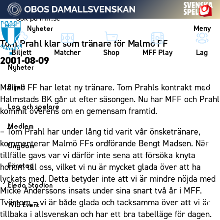
Vidare till innehållet
Meny
Nyheter
Tom Prahl klar som tränare för Malmö FF
Biljett
Matcher
Shop
MFF Play
Lag
2001-08-09
Nyheter
Nyheter
Malmö FF har letat ny tränare. Tom Prahls kontrakt med
Biljett
Kalender
Halmstads BK går ut efter säsongen. Nu har MFF och Prahl
Biljett
Lag och spelare
kommit överens om en gemensam framtid.
Årskort herr
Lag
Medlem
– Tom Prahl har under lång tid varit vår önsketränare,
Årskort dam
Herrlaget
Medlemskap i Malmö FF
kommenterar Malmö FFs ordförande Bengt Madsen. När
Ungdom
Mitt MFF
Spelare
tillfälle gavs var vi därför inte sena att försöka knyta
Årsmöte 2026
MFF Ungdom
Biljetter till bortamatcher
Företag
honom till oss, vilket vi nu är mycket glada över att ha
Ledarstab
Sommarfotboll
lyckats med. Detta betyder inte att vi är mindre nöjda med
Biljettvillkor
Bli företagspartner
Damlaget
Eleda Stadion
Micke Anderssons insats under sina snart två år i MFF.
Skånecupen
Nätverket
Eleda Stadion
Spelare
Tvärtom – vi är både glada och tacksamma över att vi är
1910 Event
Fotbollsskolan
Klubbstolar
tillbaka i allsvenskan och har ett bra tabelläge för dagen.
Erics Bar & Restaurang
Ledarstab