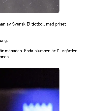
an av Svensk Elitfotboll med priset
ong.
n här månaden. Enda plumpen är Djurgården
vonen.