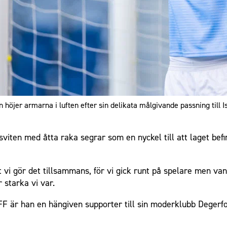
 höjer armarna i luften efter sin delikata målgivande passning till Is
ten med åtta raka segrar som en nyckel till att laget befin
t vi gör det tillsammans, för vi gick runt på spelare men va
 starka vi var.
MFF är han en hängiven supporter till sin moderklubb Degerf