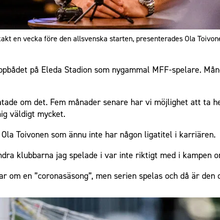
exakt en vecka före den allsvenska starten, presenterades Ola Toivo
ppbådet på Eleda Stadion som nygammal MFF-spelare. Många
ratade om det. Fem månader senare har vi möjlighet att ta 
mig väldigt mycket.
e Ola Toivonen som ännu inte har någon ligatitel i karriären.
dra klubbarna jag spelade i var inte riktigt med i kampen om
ar om en ”coronasäsong”, men serien spelas och då är den dä